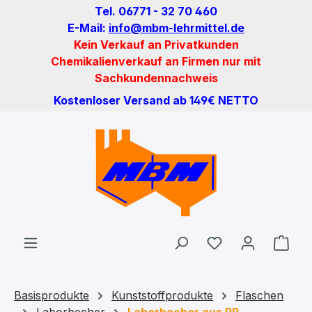
Tel. 06771 - 32 70 460
Zum Hauptinhalt springen
E-Mail:
info@mbm-lehrmittel.de
Kein Verkauf an Privatkunden
Chemikalienverkauf an Firmen nur mit
Sachkundennachweis
Kostenloser Versand ab 149€ NETTO
Du hast 0 Produ
Ware
Basisprodukte
Kunststoffprodukte
Flaschen