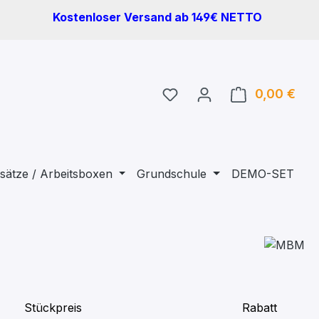
Kostenloser Versand ab 149€ NETTO
Du hast 0 Produkte auf 
0,00 €
Ware
sätze / Arbeitsboxen
Grundschule
DEMO-SET
Stückpreis
Rabatt