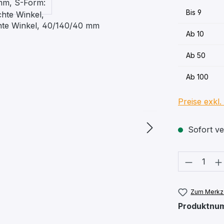
Bis
9
Ab
10
Ab
50
Ab
100
Preise exkl
Sofort ver
Produkt
Zum Merkze
Produktnu