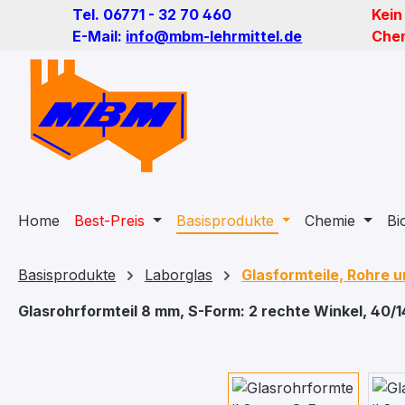
Tel. 06771 - 32 70 460
Kein
m Hauptinhalt springen
Zur Suche springen
Zur Hauptnavigation springen
E-Mail:
info@mbm-lehrmittel.de
Chem
Home
Best-Preis
Basisprodukte
Chemie
Bi
Basisprodukte
Laborglas
Glasformteile, Rohre 
Glasrohrformteil 8 mm, S-Form: 2 rechte Winkel, 40
Bildergalerie überspringen