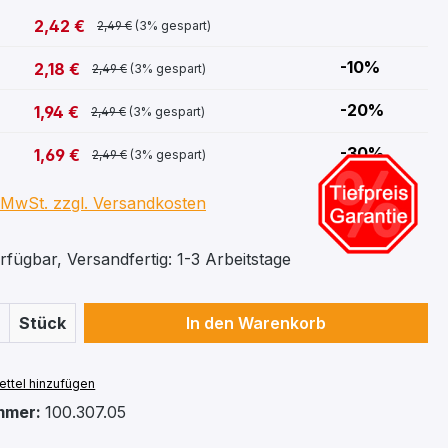
2,42 €
2,49 €
(3% gespart)
-10%
2,18 €
2,49 €
(3% gespart)
-20%
1,94 €
2,49 €
(3% gespart)
-30%
1,69 €
2,49 €
(3% gespart)
. MwSt. zzgl. Versandkosten
fügbar, Versandfertig: 1-3 Arbeitstage
 Anzahl: Gib den gewünschten Wert ein 
Stück
In den Warenkorb
ttel hinzufügen
mmer:
100.307.05