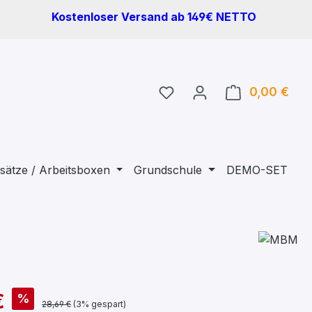
Kostenloser Versand ab 149€ NETTO
Du hast 0 Produkte auf 
0,00 €
Ware
sätze / Arbeitsboxen
Grundschule
DEMO-SET
€
%
28,69 €
(3% gespart)