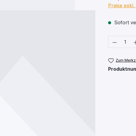
Preise exkl
Sofort ver
Produkt
Zum Merkze
Produktnu