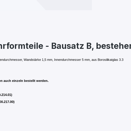
rformteile - Bausatz B, bestehen
sendurchmesser, Wandstärke 1,5 mm, Innendurchmesser 5 mm, aus Borosilikatglas 3.3
en auch einzeln bestellt werden.
0.214.01)
00.217.00)