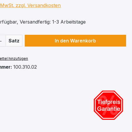
. MwSt. zzgl. Versandkosten
fügbar, Versandfertig: 1-3 Arbeitstage
 Anzahl: Gib den gewünschten Wert ein 
Satz
In den Warenkorb
ttel hinzufügen
mmer:
100.310.02