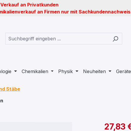
 Verkauf an Privatkunden
ikalienverkauf an Firmen nur mit Sachkundennachweis
ologie
Chemikalien
Physik
Neuheiten
Geräte
und Stäbe
en
27,83 