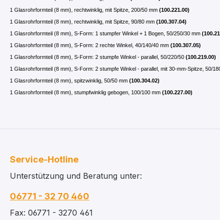
1 Glasrohrformteil (8 mm), rechtwinklig, mit Spitze, 200/50 mm
(100.221.00)
1 Glasrohrformteil (8 mm), rechtwinklig, mit Spitze, 90/80 mm
(100.307.04)
1 Glasrohrformteil (8 mm), S-Form: 1 stumpfer Winkel + 1 Bogen, 50/250/30 mm
(100.21
1 Glasrohrformteil (8 mm), S-Form: 2 rechte Winkel, 40/140/40 mm
(100.307.05)
1 Glasrohrformteil (8 mm), S-Form: 2 stumpfe Winkel - parallel, 50/220/50
(100.219.00)
1 Glasrohrformteil (8 mm), S-Form: 2 stumpfe Winkel - parallel, mit 30-mm-Spitze, 50/1
1 Glasrohrformteil (8 mm), spitzwinklig, 50/50 mm
(100.304.02)
1 Glasrohrformteil (8 mm), stumpfwinklig gebogen, 100/100 mm
(100.227.00)
Service-Hotline
Unterstützung und Beratung unter:
06771 - 32 70 460
Fax: 06771 - 3270 461