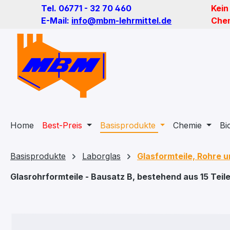
Tel. 06771 - 32 70 460
Kein
m Hauptinhalt springen
Zur Suche springen
Zur Hauptnavigation springen
E-Mail:
info@mbm-lehrmittel.de
Chem
Home
Best-Preis
Basisprodukte
Chemie
Bi
Basisprodukte
Laborglas
Glasformteile, Rohre 
Glasrohrformteile - Bausatz B, bestehend aus 15 Teil
Bildergalerie überspringen