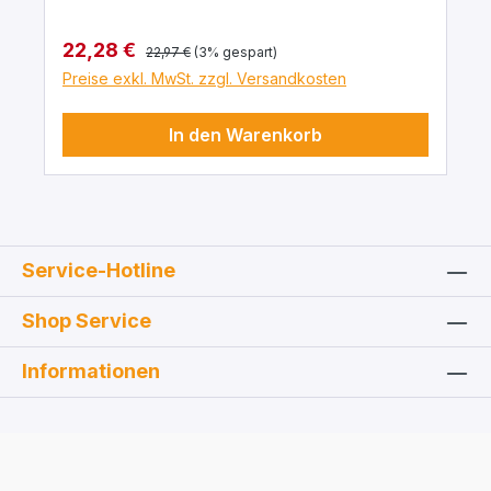
Regulärer Preis:
Verkaufspreis:
22,28 €
22,97 €
(3% gespart)
Preise exkl. MwSt. zzgl. Versandkosten
In den Warenkorb
Service-Hotline
Shop Service
Informationen