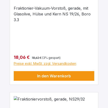
Fraktionier-Vakuum-Vorstoß, gerade, mit
Glasolive, Hülse und Kern NS 19/26, Boro
3.3
Regulärer Preis:
Verkaufspreis:
18,06 €
18,62 €
(3% gespart)
Preise exkl. MwSt. zzgl. Versandkosten
In den Warenkorb