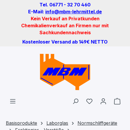
Tel. 06771 - 32 70 460
Zum Hauptinhalt springen
E-Mail:
info@mbm-lehrmittel.de
Kein Verkauf an Privatkunden
Chemikalienverkauf an Firmen nur mit
Sachkundennachweis
Kostenloser Versand ab 149€ NETTO
Du hast 0 Produ
Ware
Basisprodukte
Laborglas
Normschliffgeräte