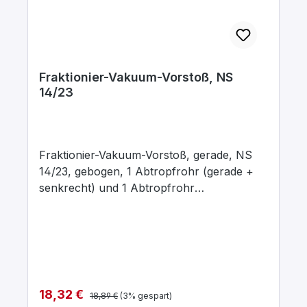
Fraktionier-Vakuum-Vorstoß, NS
14/23
Fraktionier-Vakuum-Vorstoß, gerade, NS
14/23, gebogen, 1 Abtropfrohr (gerade +
senkrecht) und 1 Abtropfrohr
(rechtwinklig)
Regulärer Preis:
Verkaufspreis:
18,32 €
18,89 €
(3% gespart)