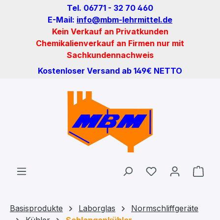
Tel. 06771 - 32 70 460
Zum Hauptinhalt springen
E-Mail:
info@mbm-lehrmittel.de
Kein Verkauf an Privatkunden
Chemikalienverkauf an Firmen nur mit
Sachkundennachweis
Kostenloser Versand ab 149€ NETTO
Du hast 0 Produ
Ware
Basisprodukte
Laborglas
Normschliffgeräte