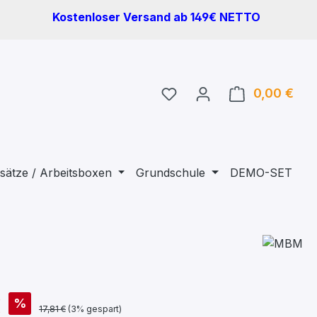
Kostenloser Versand ab 149€ NETTO
Du hast 0 Produkte auf 
0,00 €
Ware
sätze / Arbeitsboxen
Grundschule
DEMO-SET
€
%
17,81 €
(3% gespart)