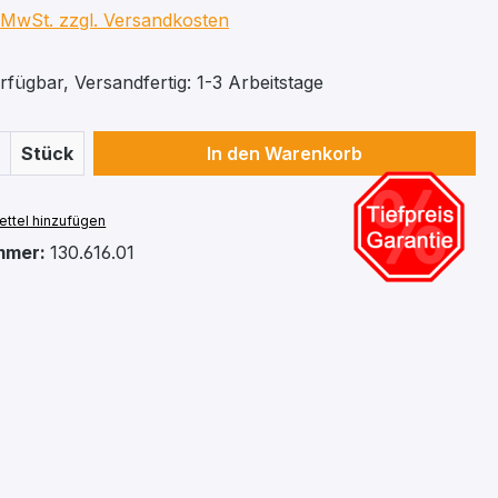
. MwSt. zzgl. Versandkosten
fügbar, Versandfertig: 1-3 Arbeitstage
 Anzahl: Gib den gewünschten Wert ein 
Stück
In den Warenkorb
ttel hinzufügen
mmer:
130.616.01