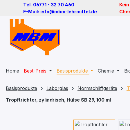
Tel. 06771 - 32 70 460
Kein
m Hauptinhalt springen
Zur Suche springen
Zur Hauptnavigation springen
E-Mail:
info@mbm-lehrmittel.de
Chem
Home
Best-Preis
Basisprodukte
Chemie
Bi
Basisprodukte
Laborglas
Normschliffgeräte
T
Tropftrichter, zylindrisch, Hülse SB 29, 100 ml
Bildergalerie überspringen