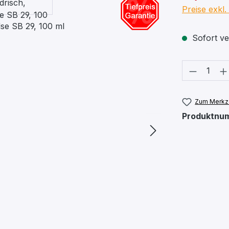
Preise exkl
Sofort ver
Produkt
Zum Merkze
Produktnu