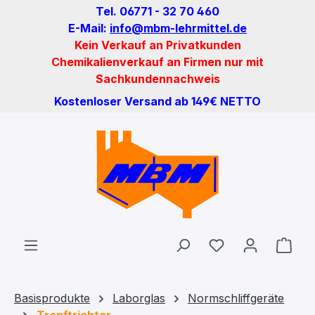
Tel. 06771 - 32 70 460
Zum Hauptinhalt springen
E-Mail:
info@mbm-lehrmittel.de
Kein Verkauf an Privatkunden
Chemikalienverkauf an Firmen nur mit
Sachkundennachweis
Kostenloser Versand ab 149€ NETTO
Du hast 0 Produ
Ware
Basisprodukte
Laborglas
Normschliffgeräte