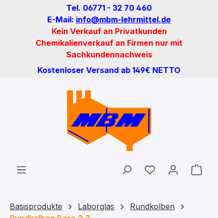
Tel. 06771 - 32 70 460
Zum Hauptinhalt springen
E-Mail:
info@mbm-lehrmittel.de
Kein Verkauf an Privatkunden
Chemikalienverkauf an Firmen nur mit
Sachkundennachweis
Kostenloser Versand ab 149€ NETTO
Du hast 0 Produ
Ware
Basisprodukte
Laborglas
Rundkolben