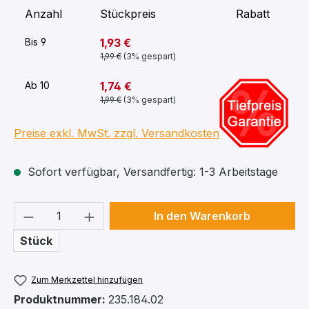
Anzahl
Stückpreis
Rabatt
1,93 €
Bis
9
1,99 €
(3% gespart)
-10%
1,74 €
Ab
10
1,99 €
(3% gespart)
Preise exkl. MwSt. zzgl. Versandkosten
Sofort verfügbar, Versandfertig: 1-3 Arbeitstage
Produkt Anzahl: Gib den gewünschten We
In den Warenkorb
Stück
Zum Merkzettel hinzufügen
Produktnummer:
235.184.02