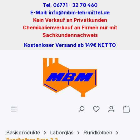
Tel. 06771 - 32 70 460
Zum Hauptinhalt springen
E-Mail:
info@mbm-lehrmittel.de
Kein Verkauf an Privatkunden
Chemikalienverkauf an Firmen nur mit
Sachkundennachweis
Kostenloser Versand ab 149€ NETTO
Du hast 0 Produ
Ware
Basisprodukte
Laborglas
Rundkolben