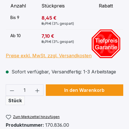
Anzahl
Stückpreis
Rabatt
8,45 €
Bis
9
8,71 €
(3% gespart)
-16%
7,10 €
Ab
10
8,71 €
(3% gespart)
Preise exkl. MwSt. zzgl. Versandkosten
Sofort verfügbar, Versandfertig: 1-3 Arbeitstage
Produkt Anzahl: Gib den gewünschten We
In den Warenkorb
Stück
Zum Merkzettel hinzufügen
Produktnummer:
170.836.00