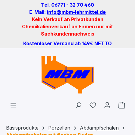
Tel. 06771 - 32 70 460
Zum Hauptinhalt springen
E-Mail:
info@mbm-lehrmittel.de
Kein Verkauf an Privatkunden
Chemikalienverkauf an Firmen nur mit
Sachkundennachweis
Kostenloser Versand ab 149€ NETTO
Du hast 0 Produ
Ware
Basisprodukte
Porzellan
Abdampfschalen