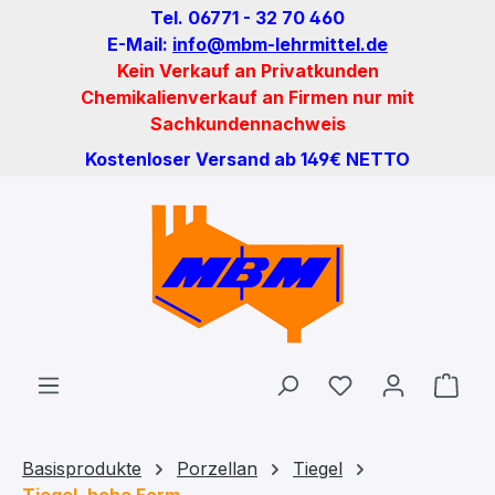
Tel. 06771 - 32 70 460
Zum Hauptinhalt springen
E-Mail:
info@mbm-lehrmittel.de
Kein Verkauf an Privatkunden
Chemikalienverkauf an Firmen nur mit
Sachkundennachweis
Kostenloser Versand ab 149€ NETTO
Du hast 0 Produ
Ware
Basisprodukte
Porzellan
Tiegel