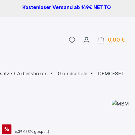
Kostenloser Versand ab 149€ NETTO
Du hast 0 Produkte auf 
0,00 €
Ware
sätze / Arbeitsboxen
Grundschule
DEMO-SET
%
6,39 €
(3% gespart)