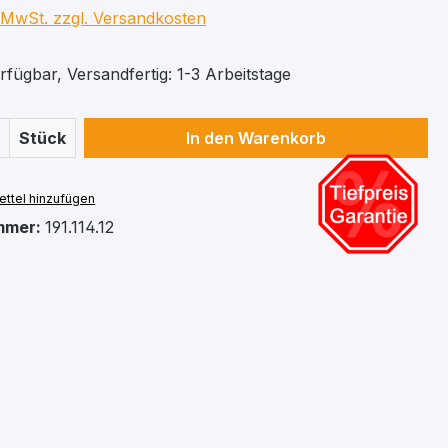
. MwSt. zzgl. Versandkosten
fügbar, Versandfertig: 1-3 Arbeitstage
 Anzahl: Gib den gewünschten Wert ein 
Stück
In den Warenkorb
ttel hinzufügen
mmer:
191.114.12