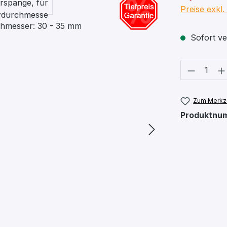
Preise exkl
Sofort ver
Produkt
Zum Merkze
Produktnu