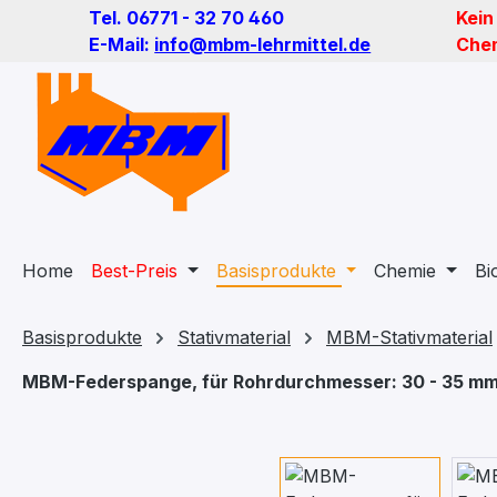
Tel. 06771 - 32 70 460
Kein
m Hauptinhalt springen
Zur Suche springen
Zur Hauptnavigation springen
E-Mail:
info@mbm-lehrmittel.de
Chem
Home
Best-Preis
Basisprodukte
Chemie
Bi
Basisprodukte
Stativmaterial
MBM-Stativmaterial
MBM-Federspange, für Rohrdurchmesser: 30 - 35 m
Bildergalerie überspringen