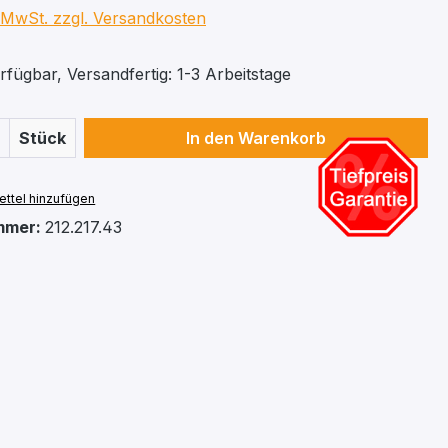
. MwSt. zzgl. Versandkosten
fügbar, Versandfertig: 1-3 Arbeitstage
 Anzahl: Gib den gewünschten Wert ein 
Stück
In den Warenkorb
ttel hinzufügen
mmer:
212.217.43