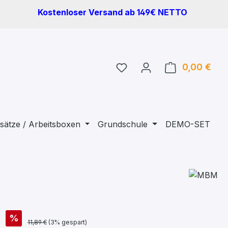
Kostenloser Versand ab 149€ NETTO
Du hast 0 Produkte auf 
0,00 €
Ware
sätze / Arbeitsboxen
Grundschule
DEMO-SET
€
%
11,89 €
(3% gespart)