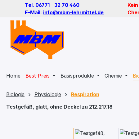
Tel. 06771 - 32 70 460
Kein
m Hauptinhalt springen
Zur Suche springen
Zur Hauptnavigation springen
E-Mail:
info@mbm-lehrmittel.de
Chem
Home
Best-Preis
Basisprodukte
Chemie
Bi
Biologie
Physiologie
Respiration
Testgefäß, glatt, ohne Deckel zu 212.217.18
Bildergalerie überspringen