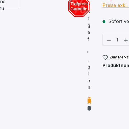
Preise exkl
Sofort ver
Produkt
Zum Merkze
Produktnu