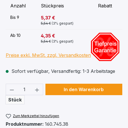
Anzahl
Stückpreis
Rabatt
5,37 €
Bis
9
5,54 €
(3% gespart)
-19%
4,35 €
Ab
10
5,54 €
(3% gespart)
Preise exkl. MwSt. zzgl. Versandkosten
Sofort verfügbar, Versandfertig: 1-3 Arbeitstage
Produkt Anzahl: Gib den gewünschten We
In den Warenkorb
Stück
Zum Merkzettel hinzufügen
Produktnummer:
160.745.38