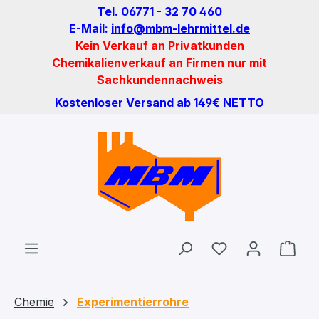
Tel. 06771 - 32 70 460
Zum Hauptinhalt springen
E-Mail:
info@mbm-lehrmittel.de
Kein Verkauf an Privatkunden
Chemikalienverkauf an Firmen nur mit
Sachkundennachweis
Kostenloser Versand ab 149€ NETTO
Du hast 0 Produ
Ware
Chemie
Experimentierrohre