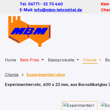
Tel. 06771 - 32 70 460
Kein
m Hauptinhalt springen
Zur Suche springen
Zur Hauptnavigation springen
E-Mail:
info@mbm-lehrmittel.de
Chem
Home
Best-Preis
Basisprodukte
Chemie
Bi
Chemie
Experimentierrohre
Experimentierrohr, 600 x 22 mm, aus Borosilikatglas 
Bildergalerie überspringen