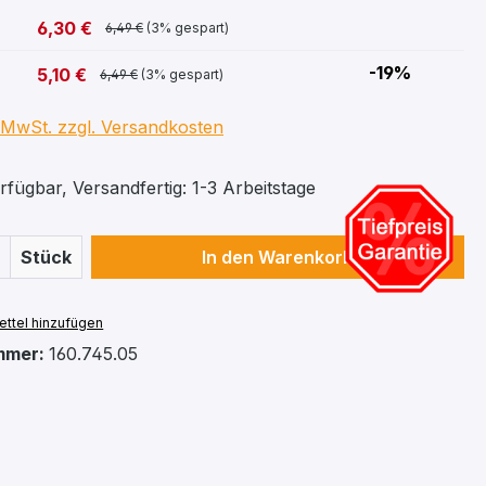
6,30 €
6,49 €
(3% gespart)
-19%
5,10 €
6,49 €
(3% gespart)
. MwSt. zzgl. Versandkosten
fügbar, Versandfertig: 1-3 Arbeitstage
 Anzahl: Gib den gewünschten Wert ein 
Stück
In den Warenkorb
ttel hinzufügen
mmer:
160.745.05