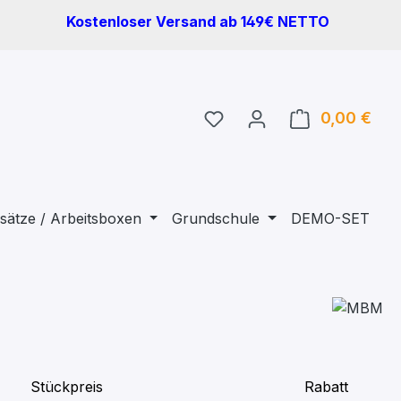
Kostenloser Versand ab 149€ NETTO
Du hast 0 Produkte auf 
0,00 €
Ware
sätze / Arbeitsboxen
Grundschule
DEMO-SET
Stückpreis
Rabatt