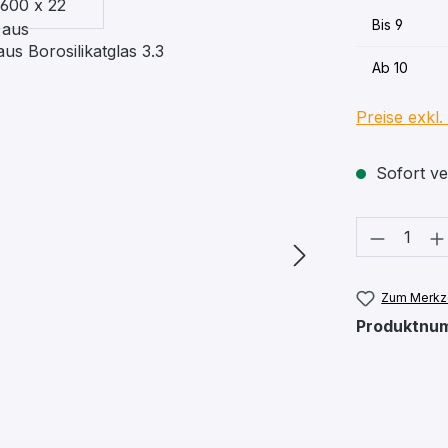
Bis
9
Ab
10
Preise exkl
Sofort ver
Produkt
Zum Merkze
Produktnu