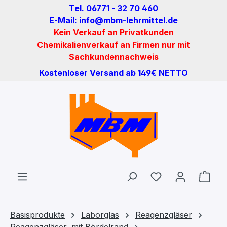
Tel. 06771 - 32 70 460
Zum Hauptinhalt springen
E-Mail:
info@mbm-lehrmittel.de
Kein Verkauf an Privatkunden
Chemikalienverkauf an Firmen nur mit
Sachkundennachweis
Kostenloser Versand ab 149€ NETTO
Du hast 0 Produ
Ware
Basisprodukte
Laborglas
Reagenzgläser