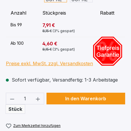
Anzahl
Stückpreis
Rabatt
7,91 €
Bis
99
8,15 €
(3% gespart)
-42%
4,60 €
Ab
100
8,15 €
(3% gespart)
Preise exkl. MwSt. zzgl. Versandkosten
Sofort verfügbar, Versandfertig: 1-3 Arbeitstage
Produkt Anzahl: Gib den gewünschten We
In den Warenkorb
Stück
Zum Merkzettel hinzufügen