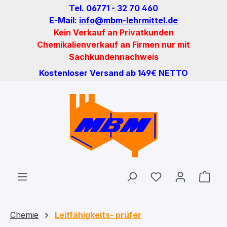
Tel. 06771 - 32 70 460
Zum Hauptinhalt springen
E-Mail:
info@mbm-lehrmittel.de
Kein Verkauf an Privatkunden
Chemikalienverkauf an Firmen nur mit
Sachkundennachweis
Kostenloser Versand ab 149€ NETTO
Du hast 0 Produ
Ware
Chemie
Leitfähigkeits- prüfer