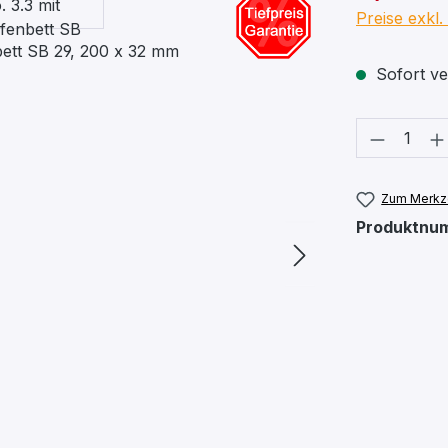
Preise exkl
Sofort ver
Produkt
Zum Merkze
Produktnu