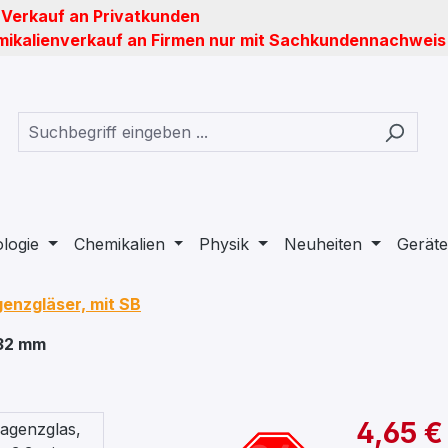
 Verkauf an Privatkunden
ikalienverkauf an Firmen nur mit Sachkundennachweis
ologie
Chemikalien
Physik
Neuheiten
Geräte
enzgläser, mit SB
 32 mm
4,65 €