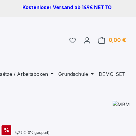
Kostenloser Versand ab 149€ NETTO
Du hast 0 Produkte auf 
0,00 €
Ware
sätze / Arbeitsboxen
Grundschule
DEMO-SET
%
4,79 €
(3% gespart)