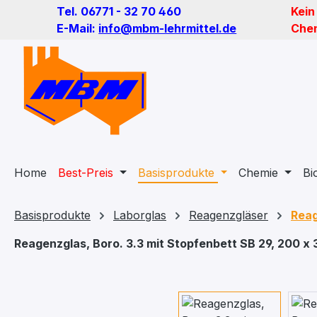
Tel. 06771 - 32 70 460
Kein
m Hauptinhalt springen
Zur Suche springen
Zur Hauptnavigation springen
E-Mail:
info@mbm-lehrmittel.de
Chem
Home
Best-Preis
Basisprodukte
Chemie
Bi
Basisprodukte
Laborglas
Reagenzgläser
Reag
Reagenzglas, Boro. 3.3 mit Stopfenbett SB 29, 200 x
Bildergalerie überspringen