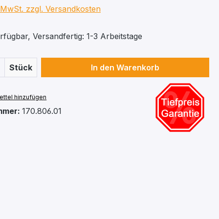
. MwSt. zzgl. Versandkosten
fügbar, Versandfertig: 1-3 Arbeitstage
 Anzahl: Gib den gewünschten Wert ein 
Stück
In den Warenkorb
ttel hinzufügen
mmer:
170.806.01