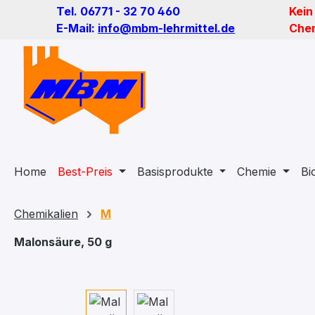
Tel. 06771 - 32 70 460
Kein
m Hauptinhalt springen
Zur Suche springen
Zur Hauptnavigation springen
E-Mail:
info@mbm-lehrmittel.de
Chem
Home
Best-Preis
Basisprodukte
Chemie
Bi
Chemikalien
M
Malonsäure, 50 g
Bildergalerie überspringen