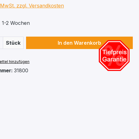
. MwSt. zzgl. Versandkosten
t: 1-2 Wochen
 Anzahl: Gib den gewünschten Wert ein 
Stück
In den Warenkorb
ttel hinzufügen
mmer:
31800