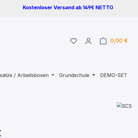
Kostenloser Versand ab 149€ NETTO
Du hast 0 Produkte auf 
0,00 €
Ware
sätze / Arbeitsboxen
Grundschule
DEMO-SET
€