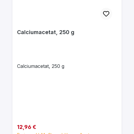
Calciumacetat, 250 g
Calciumacetat, 250 g
Regulärer Preis:
12,96 €