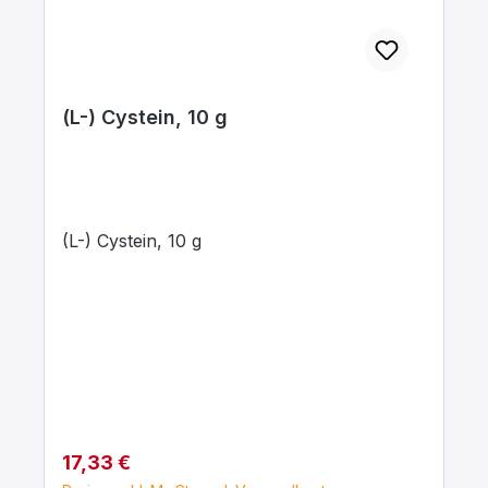
(L-) Cystein, 10 g
(L-) Cystein, 10 g
Regulärer Preis:
17,33 €