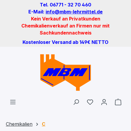
Tel. 06771 - 32 70 460
Zum Hauptinhalt springen
E-Mail:
info@mbm-lehrmittel.de
Kein Verkauf an Privatkunden
Chemikalienverkauf an Firmen nur mit
Sachkundennachweis
Kostenloser Versand ab 149€ NETTO
Du hast 0 Produ
Ware
Chemikalien
C