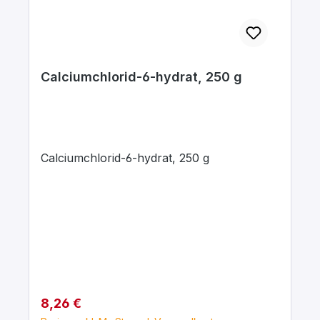
Calciumchlorid-6-hydrat, 250 g
Calciumchlorid-6-hydrat, 250 g
Regulärer Preis:
8,26 €