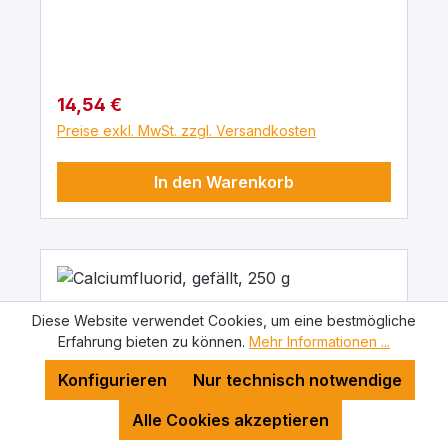
Regulärer Preis:
14,54 €
Preise exkl. MwSt. zzgl. Versandkosten
In den Warenkorb
Diese Website verwendet Cookies, um eine bestmögliche
Erfahrung bieten zu können.
Mehr Informationen ...
Konfigurieren
Nur technisch notwendige
Alle Cookies akzeptieren