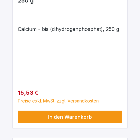
250 g
Calcium - bis (dihydrogenphosphat), 250 g
Regulärer Preis:
15,53 €
Preise exkl. MwSt. zzgl. Versandkosten
In den Warenkorb