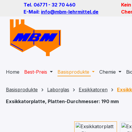
Tel. 06771 - 32 70 460
Kein
m Hauptinhalt springen
Zur Suche springen
Zur Hauptnavigation springen
E-Mail:
info@mbm-lehrmittel.de
Chem
Home
Best-Preis
Basisprodukte
Chemie
Bi
Basisprodukte
Laborglas
Exsikkatoren
Exsikk
Exsikkatorplatte, Platten-Durchmesser: 190 mm
Bildergalerie überspringen