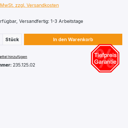
. MwSt. zzgl. Versandkosten
fügbar, Versandfertig: 1-3 Arbeitstage
 Anzahl: Gib den gewünschten Wert ein 
Stück
In den Warenkorb
ttel hinzufügen
mmer:
235.125.02