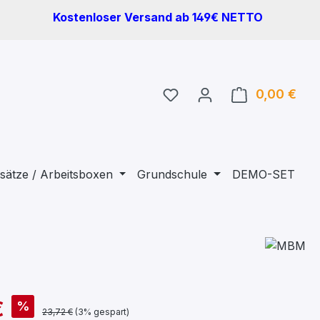
Kostenloser Versand ab 149€ NETTO
Du hast 0 Produkte auf 
0,00 €
Ware
sätze / Arbeitsboxen
Grundschule
DEMO-SET
€
%
23,72 €
(3% gespart)