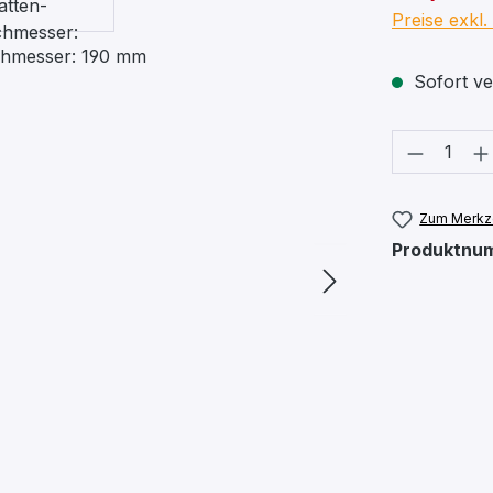
Preise exkl
Sofort ver
Produkt
Zum Merkze
Produktnu