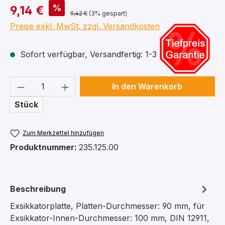
%
9,14 €
9,42 €
(3% gespart)
Preise exkl. MwSt. zzgl. Versandkosten
Sofort verfügbar, Versandfertig: 1-3 Arbeitstage
Produkt Anzahl: Gib den gewünschten We
In den Warenkorb
Stück
Zum Merkzettel hinzufügen
Produktnummer:
235.125.00
Beschreibung
Exsikkatorplatte, Platten-Durchmesser: 90 mm, für
Exsikkator-Innen-Durchmesser: 100 mm, DIN 12911,