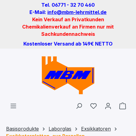
Tel. 06771 - 32 70 460
Zum Hauptinhalt springen
E-Mail:
info@mbm-lehrmittel.de
Kein Verkauf an Privatkunden
Chemikalienverkauf an Firmen nur mit
Sachkundennachweis
Kostenloser Versand ab 149€ NETTO
Du hast 0 Produ
Ware
Basisprodukte
Laborglas
Exsikkatoren