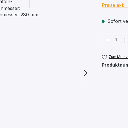
Preise exkl
Sofort ver
Produkt
Zum Merkze
Produktnu