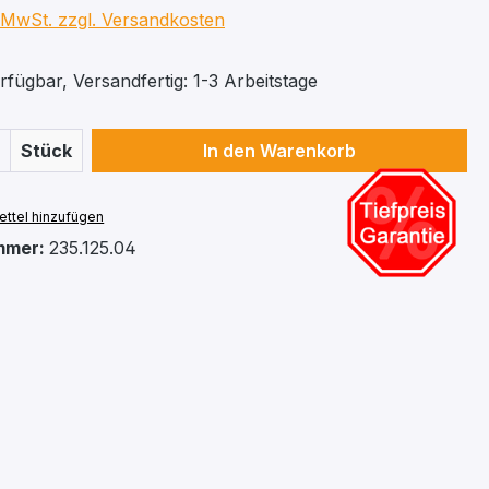
. MwSt. zzgl. Versandkosten
fügbar, Versandfertig: 1-3 Arbeitstage
 Anzahl: Gib den gewünschten Wert ein 
Stück
In den Warenkorb
ttel hinzufügen
mmer:
235.125.04