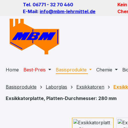
Tel. 06771 - 32 70 460
Kein
m Hauptinhalt springen
Zur Suche springen
Zur Hauptnavigation springen
E-Mail:
info@mbm-lehrmittel.de
Chem
Home
Best-Preis
Basisprodukte
Chemie
Bi
Basisprodukte
Laborglas
Exsikkatoren
Exsikk
Exsikkatorplatte, Platten-Durchmesser: 280 mm
Bildergalerie überspringen