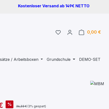
Kostenloser Versand ab 149€ NETTO
Du hast 0 Produkte auf 
0,00 €
Ware
sätze / Arbeitsboxen
Grundschule
DEMO-SET
€
%
36,33 €
(3% gespart)