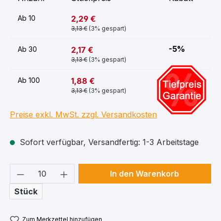
2,29 €
Ab
10
3,13 €
(3% gespart)
-5%
2,17 €
Ab
30
3,13 €
(3% gespart)
-18%
1,88 €
Ab
100
3,13 €
(3% gespart)
Preise exkl. MwSt. zzgl. Versandkosten
Sofort verfügbar, Versandfertig: 1-3 Arbeitstage
Produkt Anzahl: Gib den gewünschten We
In den Warenkorb
Stück
Zum Merkzettel hinzufügen