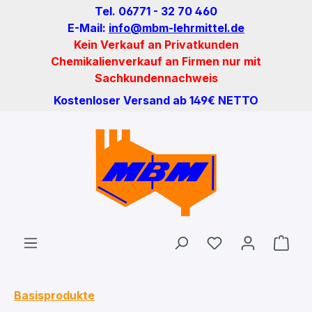
Tel. 06771 - 32 70 460
Zum Hauptinhalt springen
E-Mail:
info@mbm-lehrmittel.de
Kein Verkauf an Privatkunden
Chemikalienverkauf an Firmen nur mit
Sachkundennachweis
Kostenloser Versand ab 149€ NETTO
Du hast 0 Produ
Ware
Basisprodukte