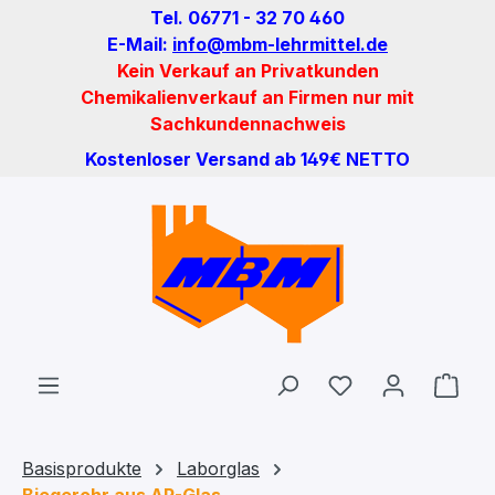
Tel. 06771 - 32 70 460
Zum Hauptinhalt springen
E-Mail:
info@mbm-lehrmittel.de
Kein Verkauf an Privatkunden
Chemikalienverkauf an Firmen nur mit
Sachkundennachweis
Kostenloser Versand ab 149€ NETTO
Du hast 0 Produ
Ware
Basisprodukte
Laborglas