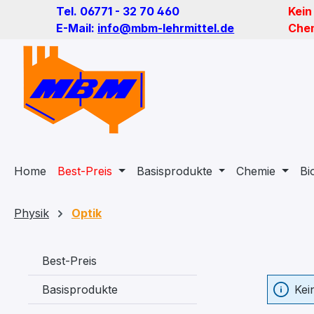
Tel. 06771 - 32 70 460
Kein
m Hauptinhalt springen
Zur Suche springen
Zur Hauptnavigation springen
E-Mail:
info@mbm-lehrmittel.de
Chem
Home
Best-Preis
Basisprodukte
Chemie
Bi
Physik
Optik
Best-Preis
Basisprodukte
Kei