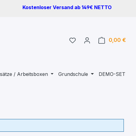
Kostenloser Versand ab 149€ NETTO
Du hast 0 Produkte auf 
0,00 €
Ware
sätze / Arbeitsboxen
Grundschule
DEMO-SET