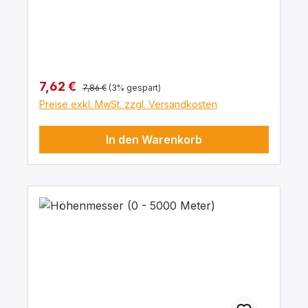
Regulärer Preis:
Verkaufspreis:
7,62 €
7,86 €
(3% gespart)
Preise exkl. MwSt. zzgl. Versandkosten
In den Warenkorb