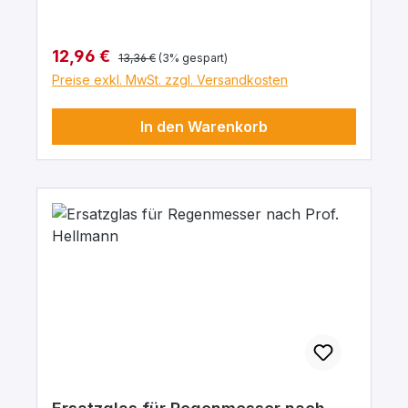
Regulärer Preis:
Verkaufspreis:
12,96 €
13,36 €
(3% gespart)
Preise exkl. MwSt. zzgl. Versandkosten
In den Warenkorb