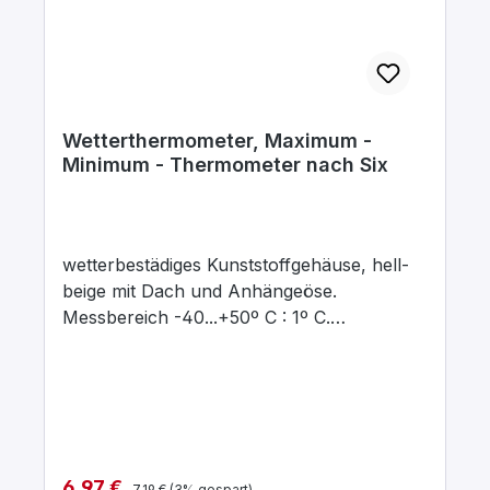
Wetterthermometer, Maximum -
Minimum - Thermometer nach Six
wetterbestädiges Kunststoffgehäuse, hell-
beige mit Dach und Anhängeöse.
Messbereich -40...+50º C : 1º C.
Druckknopfautomatik zur Rückführung der
Schleppmarke. Abmessung 230 x 60 mm
breit.
Regulärer Preis:
Verkaufspreis:
6,97 €
7,19 €
(3% gespart)