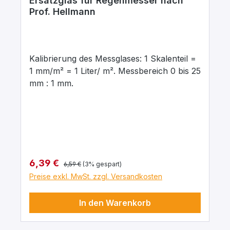
Ersatzglas für Regenmesser nach
Prof. Hellmann
Kalibrierung des Messglases: 1 Skalenteil =
1 mm/m² = 1 Liter/ m². Messbereich 0 bis 25
mm : 1 mm.
Regulärer Preis:
Verkaufspreis:
6,39 €
6,59 €
(3% gespart)
Preise exkl. MwSt. zzgl. Versandkosten
In den Warenkorb