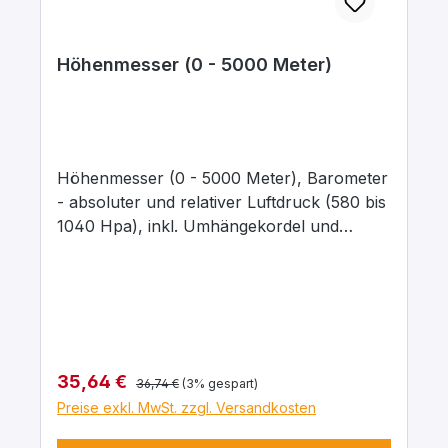
Höhenmesser (0 - 5000 Meter)
Höhenmesser (0 - 5000 Meter), Barometer
- absoluter und relativer Luftdruck (580 bis
1040 Hpa), inkl. Umhängekordel und
Ledertasche, benötigt keine Batterie -
einfache manuelle Einstellung.
Abmessungen 80 x 65 mm.
Regulärer Preis:
Verkaufspreis:
35,64 €
36,74 €
(3% gespart)
Preise exkl. MwSt. zzgl. Versandkosten