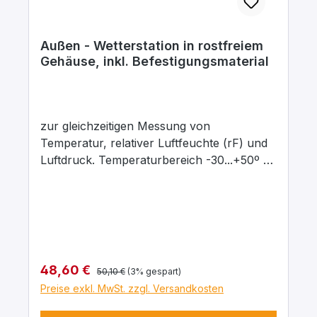
Außen - Wetterstation in rostfreiem
Gehäuse, inkl. Befestigungsmaterial
zur gleichzeitigen Messung von
Temperatur, relativer Luftfeuchte (rF) und
Luftdruck. Temperaturbereich -30...+50º C
: 1º C. Barometermessbereich 975 bis 1045
hPa (mbr). Relative Luftfeuchte 0 bis 100 : 1
% rF. Skalendurchmesser der einzelnen
Messinstrumente: Barometer 95 mm,
Thermometer 70 mm, Hygrometer 70 mm.
Komplett mit Schrauben und Dübeln
Regulärer Preis:
Verkaufspreis:
48,60 €
50,10 €
(3% gespart)
Preise exkl. MwSt. zzgl. Versandkosten