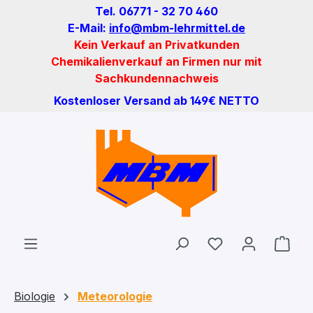
Tel. 06771 - 32 70 460
Zum Hauptinhalt springen
E-Mail:
info@mbm-lehrmittel.de
Kein Verkauf an Privatkunden
Chemikalienverkauf an Firmen nur mit
Sachkundennachweis
Kostenloser Versand ab 149€ NETTO
Du hast 0 Produ
Ware
Biologie
Meteorologie