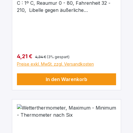
C : 1º C, Reaumur 0 - 80, Fahrenheit 32 -
210, Libelle gegen äußerliche
Beschädigungen geschützt. Auf elegantem
Buchenholzbrett. Abmessung 250 x 57 mm
breit.
Regulärer Preis:
Verkaufspreis:
4,21 €
4,34 €
(3% gespart)
Preise exkl. MwSt. zzgl. Versandkosten
In den Warenkorb