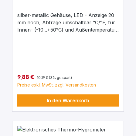
silber-metallic Gehäuse, LED - Anzeige 20
mm hoch, Abfrage umschaltbar °C/°F, für
Innen- (-10...+50°C) und Außentemperatur
(-50...+60°C), Kabel für Außenthermometer
ca. 3 m, zum Aufhängen oder Stellen, inkl.
Batterie 1,5V AAA. Abmessungen 105 x 65
x 20 mm.
Regulärer Preis:
Verkaufspreis:
9,88 €
10,19 €
(3% gespart)
Preise exkl. MwSt. zzgl. Versandkosten
In den Warenkorb