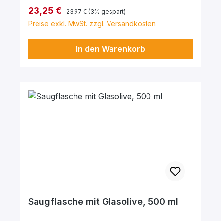
Innendurchmesser 2: 35 mm h = Höhe: 145
Regulärer Preis:
Verkaufspreis:
23,25 €
23,97 €
(3% gespart)
mm
Preise exkl. MwSt. zzgl. Versandkosten
In den Warenkorb
Saugflasche mit Glasolive, 500 ml