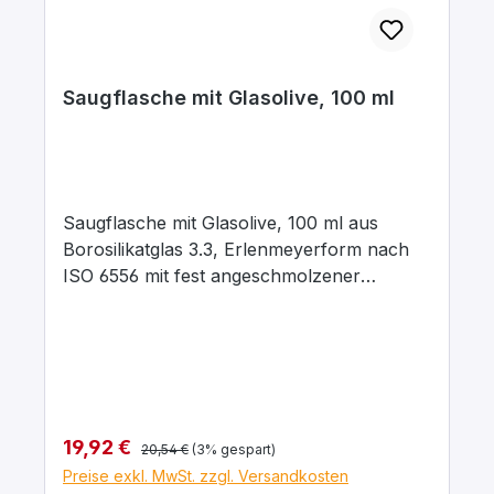
Saugflasche mit Glasolive, 100 ml
Saugflasche mit Glasolive, 100 ml aus
Borosilikatglas 3.3, Erlenmeyerform nach
ISO 6556 mit fest angeschmolzener
Glasolive, vakuumfest für allgemeine
Filtrierarbeiten bei Unterdruck in
Verbindung mit Filternutschen sowie mit
Filtertiegeln mit Vorstoß. Abmessungen:
d1 = Aussendurchmesser 1: 70 mm d2 =
Innendurchmesser 2: 24 mm h = Höhe: 105
Regulärer Preis:
Verkaufspreis:
19,92 €
20,54 €
(3% gespart)
mm
Preise exkl. MwSt. zzgl. Versandkosten