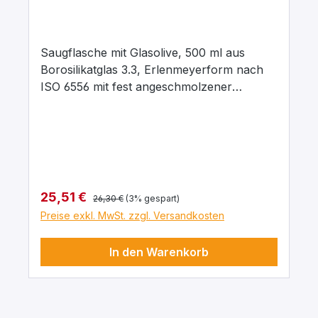
Saugflasche mit Glasolive, 500 ml aus
Borosilikatglas 3.3, Erlenmeyerform nach
ISO 6556 mit fest angeschmolzener
Glasolive, vakuumfest für allgemeine
Filtrierarbeiten bei Unterdruck in
Verbindung mit Filternutschen sowie mit
Filtertiegeln mit Vorstoß. Abmessungen:
d1 = Aussendurchmesser 1: 105 mm d2 =
Innendurchmesser 2: 35 mm h = Höhe: 175
Regulärer Preis:
Verkaufspreis:
25,51 €
26,30 €
(3% gespart)
mm
Preise exkl. MwSt. zzgl. Versandkosten
In den Warenkorb