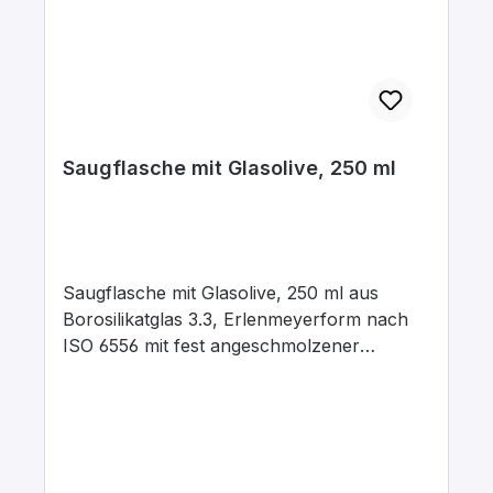
Saugflasche mit Glasolive, 250 ml
Saugflasche mit Glasolive, 250 ml aus
Borosilikatglas 3.3, Erlenmeyerform nach
ISO 6556 mit fest angeschmolzener
Glasolive, vakuumfest für allgemeine
Filtrierarbeiten bei Unterdruck in
Verbindung mit Filternutschen sowie mit
Filtertiegeln mit Vorstoß. Abmessungen:
d1 = Aussendurchmesser 1: 85 mm d2 =