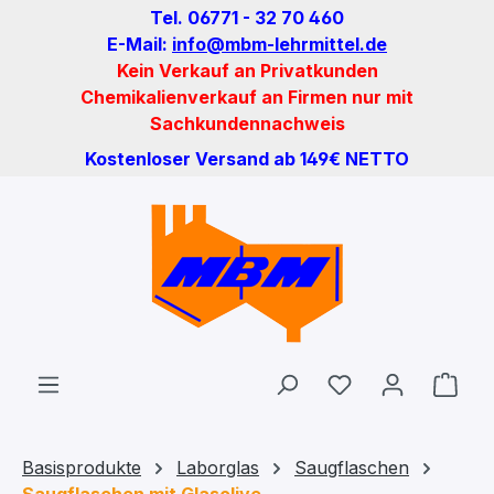
Tel. 06771 - 32 70 460
Zum Hauptinhalt springen
E-Mail:
info@mbm-lehrmittel.de
Kein Verkauf an Privatkunden
Chemikalienverkauf an Firmen nur mit
Sachkundennachweis
Kostenloser Versand ab 149€ NETTO
Du hast 0 Produ
Ware
Basisprodukte
Laborglas
Saugflaschen