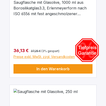
Saugflasche mit Glasolive, 1000 ml aus
Borosilikatglas3.3, Erlenmeyerform nach
ISO 6556 mit fest angeschmolzener
Glasolive, vakuumfest für allgemeine
Filtrierarbeiten bei Unterdruck in
Verbindung mit Filternutschen sowie mit
Filtertiegeln mit Vorstoß. Abmessungen:
d1 = Aussendurchmesser 1: 125 mm d2 =
Innendurchmesser 2: 45 mm h = Höhe:
Regulärer Preis:
Verkaufspreis:
36,13 €
37,25 €
(3% gespart)
230 mm
Preise exkl. MwSt. zzgl. Versandkosten
In den Warenkorb