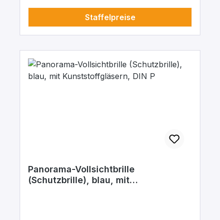
Rundumschutz. Schutzklassen: Schutz
Staffelpreise
vor mechanischen Risiken Schutz vor Stoß
45 m/s
Panorama-Vollsichtbrille
(Schutzbrille), blau, mit
Kunststoffgläsern, DIN P