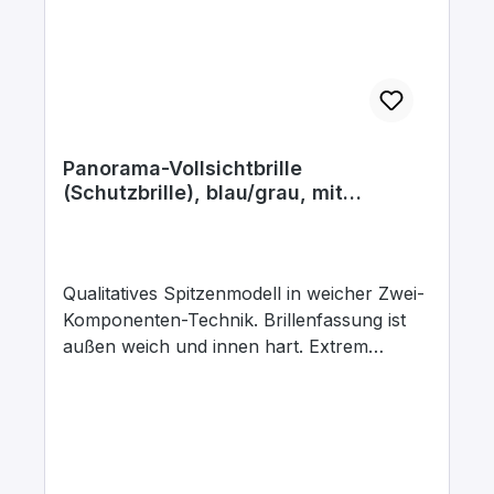
Panorama-Vollsichtbrille
(Schutzbrille), blau/grau, mit
Kunststoffgläsern, kratzfest +
antifog
Qualitatives Spitzenmodell in weicher Zwei-
Komponenten-Technik. Brillenfassung ist
außen weich und innen hart. Extrem
komfortabel und darüber hinaus optimal
anpassungsfähig mit in der Länge und
Neigung verstellbaren Bügel.