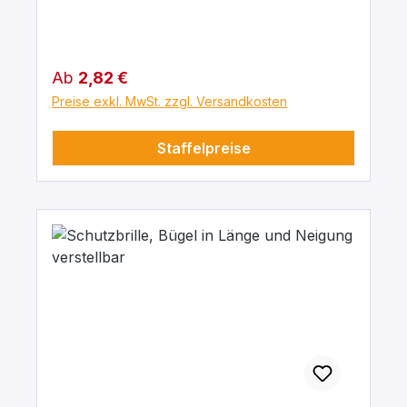
durch integrierten Seitenschutz. Glasgröße:
62x52 mm
Regulärer Preis:
Ab
2,82 €
Preise exkl. MwSt. zzgl. Versandkosten
Staffelpreise