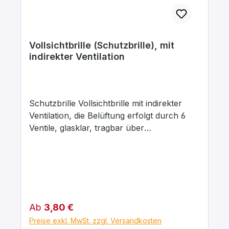
Vollsichtbrille (Schutzbrille), mit
indirekter Ventilation
Schutzbrille Vollsichtbrille mit indirekter
Ventilation, die Belüftung erfolgt durch 6
Ventile, glasklar, tragbar über
Korrektionsbrillen Dicht anliegende
Vollsichtbrille, die mit 6 indirekten Ventilen
eine optimale Belüftung gewährleistet, aber
dennoch zuverlässig gegen Flüssigkeiten
schützt. Das verstellbare Kopfband fördert
einen hohen Tragekomfort. Dieses Modell
Regulärer Preis:
Ab
3,80 €
ist auch bestens für Brillenträger geeignet.
Preise exkl. MwSt. zzgl. Versandkosten