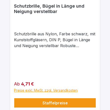
Schutzbrille, Bügel in Länge und
Neigung verstellbar
Schutzbrille aus Nylon, Farbe schwarz, mit
Kunststoffgläsern, DIN P, Bügel in Länge
und Neigung verstellbar Robuste
Schutzbrille mit perfekter Kopfanpassung
durch in der Länge und Neigung
verstellbare Bügel. Auch für kleine
Kopfgrößen geeignet. Leichter Glaswechsel
und integrierter Seitenschutz. Glasgröße: 62
x 52 mm
Regulärer Preis:
Ab
4,71 €
Preise exkl. MwSt. zzgl. Versandkosten
Staffelpreise