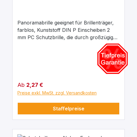
Panoramabrille geeignet für Brillenträger,
farblos, Kunststoff DIN P Einscheiben 2
mm PC Schutzbrille, die durch großzügige
Gestaltung zum Tragen über
Korrektionsbrillen geeignet ist. Dieses
vielseitige Modell wird auch gerne als
Besucherbrille verwendet.
Regulärer Preis:
Ab
2,27 €
Preise exkl. MwSt. zzgl. Versandkosten
Staffelpreise