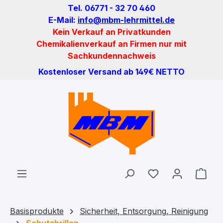
Tel. 06771 - 32 70 460
Zum Hauptinhalt springen
E-Mail:
info@mbm-lehrmittel.de
Kein Verkauf an Privatkunden
Chemikalienverkauf an Firmen nur mit
Sachkundennachweis
Kostenloser Versand ab 149€ NETTO
Du hast 0 Produ
Ware
Basisprodukte
Sicherheit, Entsorgung, Reinigung