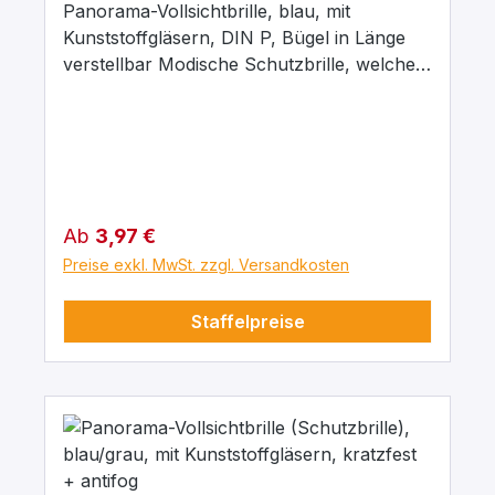
Panorama-Vollsichtbrille, blau, mit
Kunststoffgläsern, DIN P, Bügel in Länge
verstellbar Modische Schutzbrille, welche,
mit in der Länge verstellbaren Bügel, auch
für kleine Kopfgrößen bestens geeignet ist
und optimalen Tragekomfort bietet.
Regulärer Preis:
Ab
3,97 €
Preise exkl. MwSt. zzgl. Versandkosten
Staffelpreise