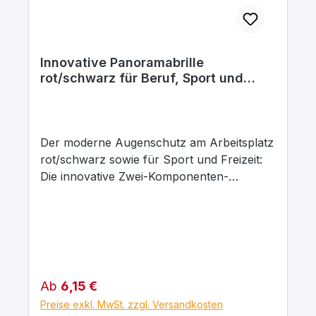
Innovative Panoramabrille
rot/schwarz für Beruf, Sport und
Freizeit, mit großen antibeschlag
Scheiben und kratzfest
Der moderne Augenschutz am Arbeitsplatz
rot/schwarz sowie für Sport und Freizeit:
Die innovative Zwei-Komponenten-
Technologie aus hartem und weichem
Kunststoff ermöglicht einen hohen
Tragekomfort – vor allem an den üblichen
Druckstellen. Die hochwertigen Scheiben
mit Zweifach-Beschichtung sind besonders
kratzfest und beschlagfrei. Der
Regulärer Preis:
Ab
6,15 €
herausnehmbare und weiche
Preise exkl. MwSt. zzgl. Versandkosten
Kunststoffeinsatz bietet einen optimalen