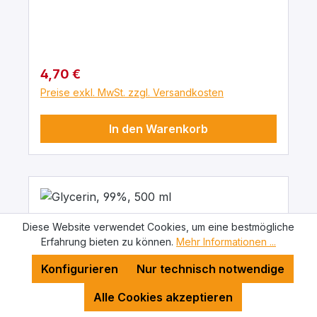
Regulärer Preis:
4,70 €
Preise exkl. MwSt. zzgl. Versandkosten
In den Warenkorb
Diese Website verwendet Cookies, um eine bestmögliche
Erfahrung bieten zu können.
Mehr Informationen ...
Konfigurieren
Nur technisch notwendige
Alle Cookies akzeptieren