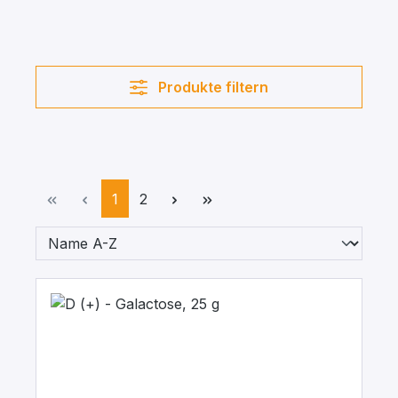
Produkte filtern
Seite
Seite
1
2