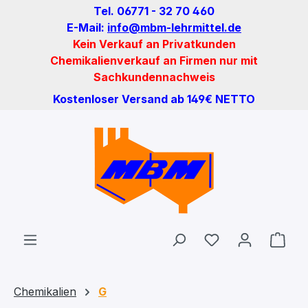
Tel. 06771 - 32 70 460
Zum Hauptinhalt springen
E-Mail:
info@mbm-lehrmittel.de
Kein Verkauf an Privatkunden
Chemikalienverkauf an Firmen nur mit
Sachkundennachweis
Kostenloser Versand ab 149€ NETTO
Du hast 0 Produ
Ware
Chemikalien
G