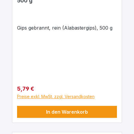
500 g
Gips gebrannt, rein (Alabastergips), 500 g
Regulärer Preis:
5,79 €
Preise exkl. MwSt. zzgl. Versandkosten
In den Warenkorb