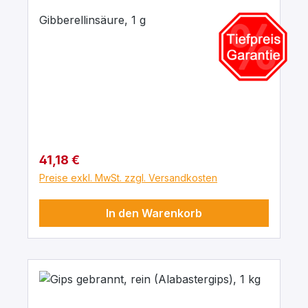
Gibberellinsäure, 1 g
Regulärer Preis:
41,18 €
Preise exkl. MwSt. zzgl. Versandkosten
In den Warenkorb