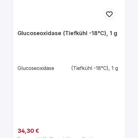
Glucoseoxidase (Tiefkühl -18°C), 1 g
Glucoseoxidase (Tiefkühl -18°C), 1 g
Regulärer Preis:
34,30 €