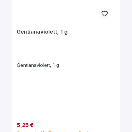
Gentianaviolett, 1 g
Gentianaviolett, 1 g
Regulärer Preis:
5,25 €