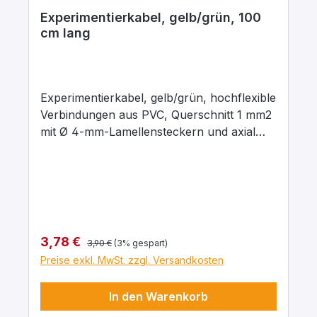
Experimentierkabel, gelb/grün, 100
cm lang
Experimentierkabel, gelb/grün, hochflexible
Verbindungen aus PVC, Querschnitt 1 mm2
mit Ø 4-mm-Lamellensteckern und axial
liegenden Ø 4-mm-Abgriffsbuchsen.
Stecker Messing, vernickelt mit
Kontaktlamelle Kupfer-Beryllium, vernickelt.
Stecker um 360° drehbar. Maximaler
Dauerstrom 16 A, Kontaktwiderstand 0,3
mΩ. Arbeitstemperatur -10 … + 70°C.
Regulärer Preis:
Verkaufspreis:
3,78 €
3,90 €
(3% gespart)
Preise exkl. MwSt. zzgl. Versandkosten
In den Warenkorb