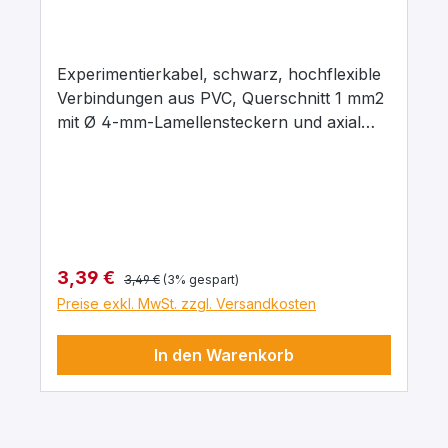
Experimentierkabel, schwarz, hochflexible
Verbindungen aus PVC, Querschnitt 1 mm2
mit Ø 4-mm-Lamellensteckern und axial
liegenden Ø 4-mm-Abgriffsbuchsen.
Stecker Messing, vernickelt mit
Kontaktlamelle Kupfer-Beryllium, vernickelt.
Stecker um 360° drehbar. Maximaler
Dauerstrom 16 A, Kontaktwiderstand 0,3
mΩ. Arbeitstemperatur -10 … + 70°C.
Regulärer Preis:
Verkaufspreis:
3,39 €
3,49 €
(3% gespart)
Preise exkl. MwSt. zzgl. Versandkosten
In den Warenkorb