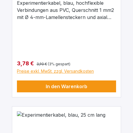
Experimentierkabel, blau, hochflexible
Verbindungen aus PVC, Querschnitt 1 mm2
mit Ø 4-mm-Lamellensteckern und axial
liegenden Ø 4-mm-Abgriffsbuchsen.
Stecker Messing, vernickelt mit
Kontaktlamelle Kupfer-Beryllium, vernickelt.
Stecker um 360° drehbar. Maximaler
Dauerstrom 16 A, Kontaktwiderstand 0,3
mΩ. Arbeitstemperatur -10 … + 70°C.
Regulärer Preis:
Verkaufspreis:
3,78 €
3,90 €
(3% gespart)
Preise exkl. MwSt. zzgl. Versandkosten
In den Warenkorb