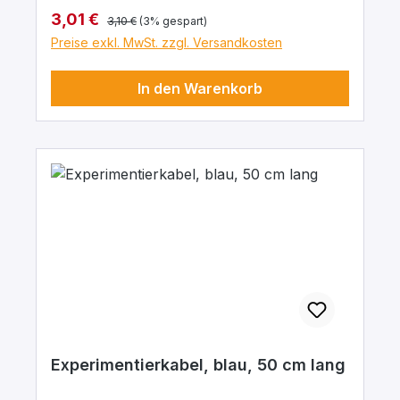
mΩ. Arbeitstemperatur -10 … + 70°C.
Regulärer Preis:
Verkaufspreis:
3,01 €
3,10 €
(3% gespart)
Preise exkl. MwSt. zzgl. Versandkosten
In den Warenkorb
Experimentierkabel, blau, 50 cm lang