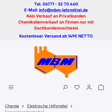
Tel. 06771 - 32 70 460
Zum Hauptinhalt springen
E-Mail:
info@mbm-lehrmittel.de
Kein Verkauf an Privatkunden
Chemikalienverkauf an Firmen nur mit
Sachkundennachweis
Kostenloser Versand ab 149€ NETTO
Du hast 0 Produ
Ware
Chemie
Elektrische Hilfsmittel