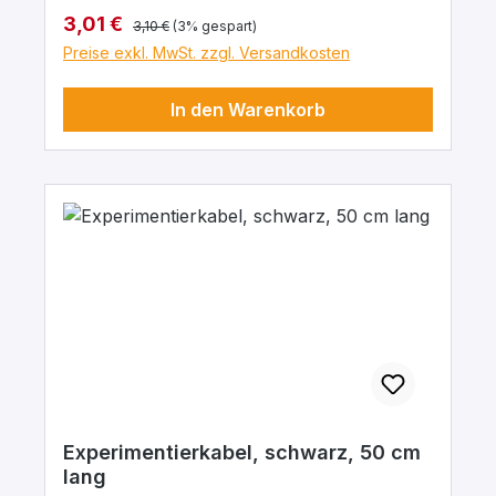
mΩ. Arbeitstemperatur -10 … + 70°C.
Regulärer Preis:
Verkaufspreis:
3,01 €
3,10 €
(3% gespart)
Preise exkl. MwSt. zzgl. Versandkosten
In den Warenkorb
Experimentierkabel, schwarz, 50 cm
lang