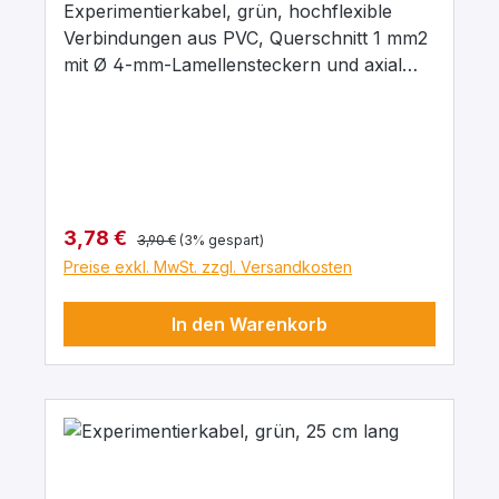
Experimentierkabel, grün, hochflexible
Verbindungen aus PVC, Querschnitt 1 mm2
mit Ø 4-mm-Lamellensteckern und axial
liegenden Ø 4-mm- Abgriffsbuchsen.
Stecker Messing, vernickelt mit
Kontaktlamelle Kupfer-Beryllium, vernickelt.
Stecker um 360° drehbar. Maximaler
Dauerstrom 16 A, Kontaktwiderstand 0,3
mΩ. Arbeitstemperatur -10 … + 70°C.
Regulärer Preis:
Verkaufspreis:
3,78 €
3,90 €
(3% gespart)
Preise exkl. MwSt. zzgl. Versandkosten
In den Warenkorb