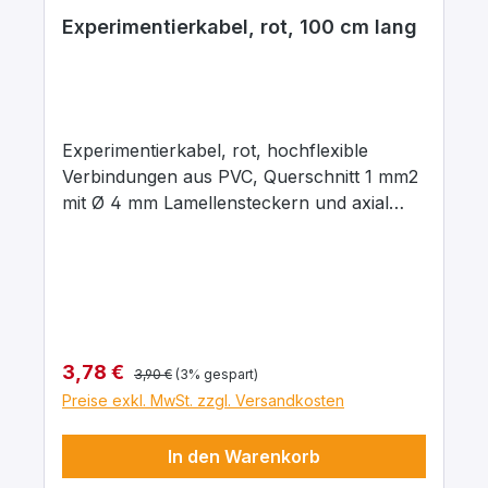
Experimentierkabel, rot, 100 cm lang
Experimentierkabel, rot, hochflexible
Verbindungen aus PVC, Querschnitt 1 mm2
mit Ø 4 mm Lamellensteckern und axial
liegenden Ø 4 mm Abgriffsbuchsen.
Stecker Messing, vernickelt mit
Kontaktlamelle Kupfer-Beryllium, vernickelt.
Stecker um 360° drehbar. Maximaler
Dauerstrom 16 A, Kontaktwiderstand 0,3
mΩ. Arbeitstemperatur -10 … + 70°C.
Regulärer Preis:
Verkaufspreis:
3,78 €
3,90 €
(3% gespart)
Preise exkl. MwSt. zzgl. Versandkosten
In den Warenkorb