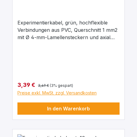
Experimentierkabel, grün, hochflexible
Verbindungen aus PVC, Querschnitt 1 mm2
mit Ø 4-mm-Lamellensteckern und axial
liegenden Ø 4-mm-Abgriffsbuchsen.
Stecker Messing, vernickelt mit
Kontaktlamelle Kupfer-Beryllium, vernickelt.
Stecker um 360° drehbar. Maximaler
Dauerstrom 16 A, Kontaktwiderstand 0,3
mΩ. Arbeitstemperatur -10 … + 70°C.
Regulärer Preis:
Verkaufspreis:
3,39 €
3,49 €
(3% gespart)
Preise exkl. MwSt. zzgl. Versandkosten
In den Warenkorb