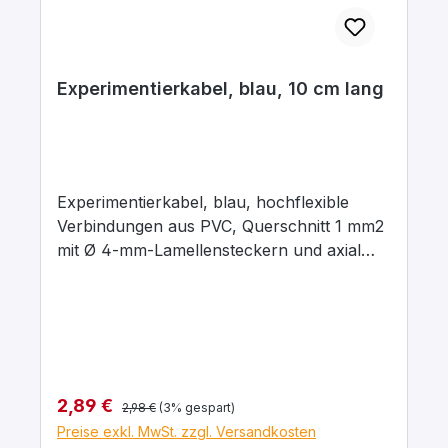
Experimentierkabel, blau, 10 cm lang
Experimentierkabel, blau, hochflexible
Verbindungen aus PVC, Querschnitt 1 mm2
mit Ø 4-mm-Lamellensteckern und axial
liegenden Ø 4-mm-Abgriffsbuchsen.
Stecker Messing, vernickelt mit
Kontaktlamelle Kupfer-Beryllium, vernickelt.
Stecker um 360° drehbar. Maximaler
Dauerstrom 16 A, Kontaktwiderstand 0,3
mΩ. Arbeitstemperatur -10 … + 70°C.
Regulärer Preis:
Verkaufspreis:
2,89 €
2,98 €
(3% gespart)
Preise exkl. MwSt. zzgl. Versandkosten