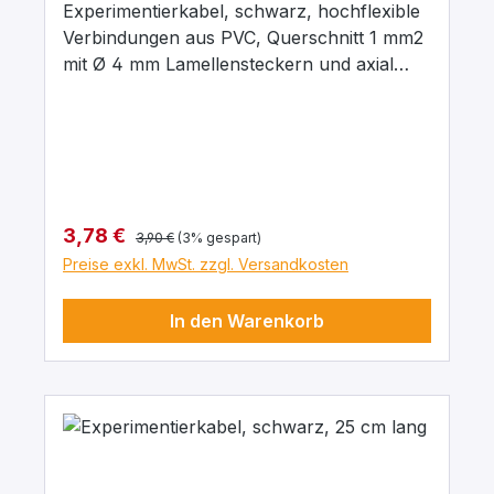
Experimentierkabel, schwarz, hochflexible
Verbindungen aus PVC, Querschnitt 1 mm2
mit Ø 4 mm Lamellensteckern und axial
liegenden Ø 4 mm Abgriffsbuchsen.
Stecker Messing, vernickelt mit
Kontaktlamelle Kupfer-Beryllium, vernickelt.
Stecker um 360° drehbar. Maximaler
Dauerstrom 16 A, Kontaktwiderstand 0,3
mΩ. Arbeitstemperatur -10 … + 70°C.
Regulärer Preis:
Verkaufspreis:
3,78 €
3,90 €
(3% gespart)
Preise exkl. MwSt. zzgl. Versandkosten
In den Warenkorb