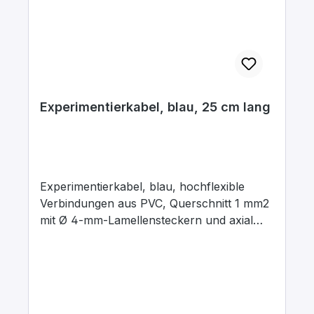
Experimentierkabel, blau, 25 cm lang
Experimentierkabel, blau, hochflexible
Verbindungen aus PVC, Querschnitt 1 mm2
mit Ø 4-mm-Lamellensteckern und axial
liegenden Ø 4-mm-Abgriffsbuchsen.
Stecker Messing, vernickelt mit
Kontaktlamelle Kupfer-Beryllium, vernickelt.
Stecker um 360° drehbar. Maximaler
Dauerstrom 16 A, Kontaktwiderstand 0,3