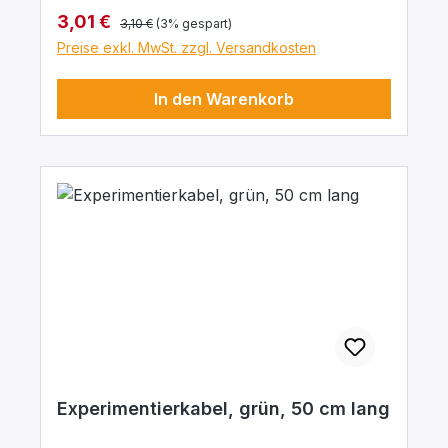
mΩ. Arbeitstemperatur -10 … + 70°C.
Regulärer Preis:
Verkaufspreis:
3,01 €
3,10 €
(3% gespart)
Preise exkl. MwSt. zzgl. Versandkosten
In den Warenkorb
Experimentierkabel, grün, 50 cm lang