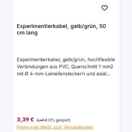
Experimentierkabel, gelb/grün, 50
cm lang
Experimentierkabel, gelb/grün, hochflexible
Verbindungen aus PVC, Querschnitt 1 mm2
mit Ø 4-mm-Lamellensteckern und axial
liegenden Ø 4-mm-Abgriffsbuchsen.
Stecker Messing, vernickelt mit
Kontaktlamelle Kupfer-Beryllium, vernickelt.
Stecker um 360° drehbar. Maximaler
Dauerstrom 16 A, Kontaktwiderstand 0,3
mΩ. Arbeitstemperatur -10 … + 70°C.
Regulärer Preis:
Verkaufspreis:
3,39 €
3,49 €
(3% gespart)
Preise exkl. MwSt. zzgl. Versandkosten