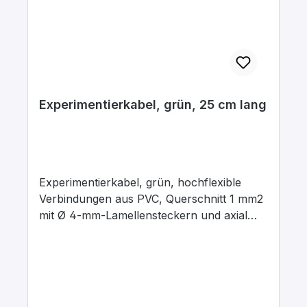
Experimentierkabel, grün, 25 cm lang
Experimentierkabel, grün, hochflexible
Verbindungen aus PVC, Querschnitt 1 mm2
mit Ø 4-mm-Lamellensteckern und axial
liegenden Ø 4-mm-Abgriffsbuchsen.
Stecker Messing, vernickelt mit
Kontaktlamelle Kupfer-Beryllium, vernickelt.
Stecker um 360° drehbar. Maximaler
Dauerstrom 16 A, Kontaktwiderstand 0,3