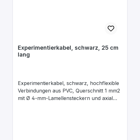
Experimentierkabel, schwarz, 25 cm
lang
Experimentierkabel, schwarz, hochflexible
Verbindungen aus PVC, Querschnitt 1 mm2
mit Ø 4-mm-Lamellensteckern und axial
liegenden Ø 4-mm-Abgriffsbuchsen.
Stecker Messing, vernickelt mit
Kontaktlamelle Kupfer-Beryllium, vernickelt.
Stecker um 360° drehbar. Maximaler
Dauerstrom 16 A, Kontaktwiderstand 0,3