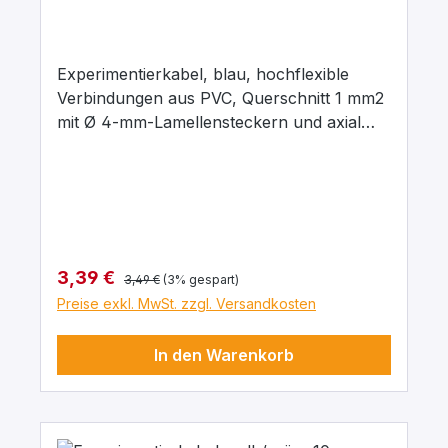
Experimentierkabel, blau, hochflexible
Verbindungen aus PVC, Querschnitt 1 mm2
mit Ø 4-mm-Lamellensteckern und axial
liegenden Ø 4-mm-Abgriffsbuchsen.
Stecker Messing, vernickelt mit
Kontaktlamelle Kupfer-Beryllium, vernickelt.
Stecker um 360° drehbar. Maximaler
Dauerstrom 16 A, Kontaktwiderstand 0,3
mΩ. Arbeitstemperatur -10 … + 70°C.
Regulärer Preis:
Verkaufspreis:
3,39 €
3,49 €
(3% gespart)
Preise exkl. MwSt. zzgl. Versandkosten
In den Warenkorb