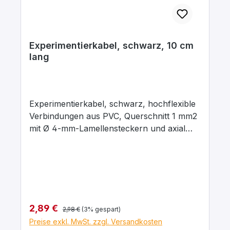
Experimentierkabel, schwarz, 10 cm
lang
Experimentierkabel, schwarz, hochflexible
Verbindungen aus PVC, Querschnitt 1 mm2
mit Ø 4-mm-Lamellensteckern und axial
liegenden Ø 4-mm-Abgriffsbuchsen.
Stecker Messing, vernickelt mit
Kontaktlamelle Kupfer-Beryllium, vernickelt.
Stecker um 360° drehbar. Maximaler
Dauerstrom 16 A, Kontaktwiderstand 0,3
mΩ. Arbeitstemperatur -10 … + 70°C.
Regulärer Preis:
Verkaufspreis:
2,89 €
2,98 €
(3% gespart)
Preise exkl. MwSt. zzgl. Versandkosten