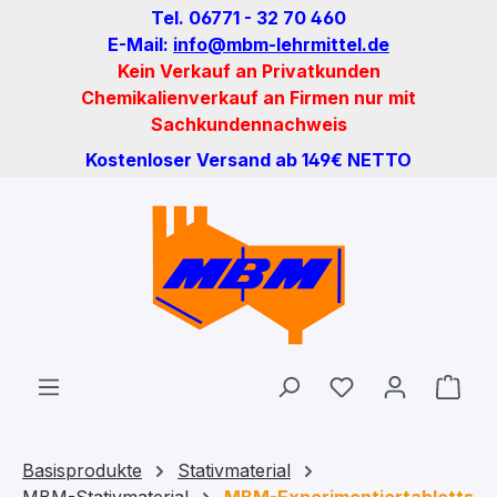
Tel. 06771 - 32 70 460
Zum Hauptinhalt springen
E-Mail:
info@mbm-lehrmittel.de
Kein Verkauf an Privatkunden
Chemikalienverkauf an Firmen nur mit
Sachkundennachweis
Kostenloser Versand ab 149€ NETTO
Du hast 0 Produ
Ware
Basisprodukte
Stativmaterial