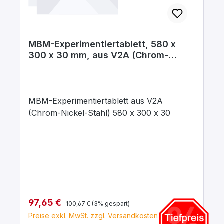
MBM-Experimentiertablett, 580 x
300 x 30 mm, aus V2A (Chrom-
Nickel-Stahl)
MBM-Experimentiertablett aus V2A
(Chrom-Nickel-Stahl) 580 x 300 x 30
Regulärer Preis:
Verkaufspreis:
97,65 €
100,67 €
(3% gespart)
Preise exkl. MwSt. zzgl. Versandkosten