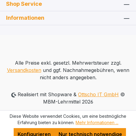
Shop Service
auskommt. Er benutzt eine MBM-
Zweirohrmuffe mit Kunststoffkappe und
Informationen
klemmt dieselbe an einer beliebigen,
passenden Stelle an die Wandung. Nun
noch ein Stativrohr eingespannt, und mit
dem Aufbau kann begonnen werden.
Alle Preise exkl. gesetzl. Mehrwertsteuer zzgl.
Versandkosten
und ggf. Nachnahmegebühren, wenn
nicht anders angegeben.
Realisiert mit Shopware &
Ottscho IT GmbH
©
MBM-Lehrmittel 2026
Diese Website verwendet Cookies, um eine bestmögliche
Erfahrung bieten zu können.
Mehr Informationen ...
Konfigurieren
Nur technisch notwendige