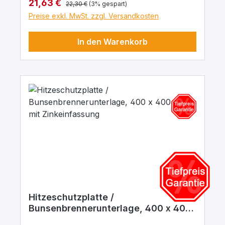
Regulärer Preis:
Verkaufspreis:
21,63 €
22,30 €
(3% gespart)
Preise exkl. MwSt. zzgl. Versandkosten
In den Warenkorb
Hitzeschutzplatte /
Bunsenbrennerunterlage, 400 x 400
mm, mit Zinkeinfassung