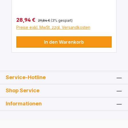
Brennern und agressiven Chemikalen
geeignet. Besonderheiten: hoher Rand
zum Auffangen kleiner Flüssigkeitsmengen
Regulärer Preis:
Verkaufspreis:
28,94 €
29,84 €
(3% gespart)
und Spritzern eingeprägte Füße, daß
Preise exkl. MwSt. zzgl. Versandkosten
zwischen Tisch und Platte ein Spalt bleibt.
In den Warenkorb
Service-Hotline
Shop Service
Informationen