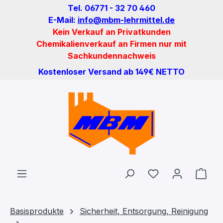
Tel. 06771 - 32 70 460
Zum Hauptinhalt springen
E-Mail:
info@mbm-lehrmittel.de
Kein Verkauf an Privatkunden
Chemikalienverkauf an Firmen nur mit
Sachkundennachweis
Kostenloser Versand ab 149€ NETTO
Du hast 0 Produ
Ware
Basisprodukte
Sicherheit, Entsorgung, Reinigung