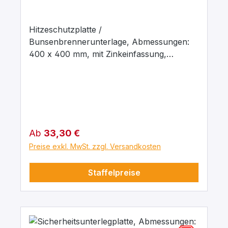
Hitzeschutzplatte /
Bunsenbrennerunterlage, Abmessungen:
400 x 400 mm, mit Zinkeinfassung,
asbestfrei, eingearbeitet in eine
Zinkblechplatte mit umgelegten Rändern
und Kantenschutz; zum Schutz von
Kunststoff-Übungstischplatten.
Regulärer Preis:
Ab
33,30 €
Preise exkl. MwSt. zzgl. Versandkosten
Staffelpreise