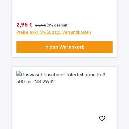
Regulärer Preis:
Verkaufspreis:
2,95 €
3,04 €
(3% gespart)
Preise exkl. MwSt. zzgl. Versandkosten
In den Warenkorb