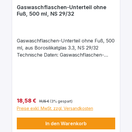
Gaswaschflaschen-Unterteil ohne
Fuß, 500 ml, NS 29/32
Gaswaschflaschen-Unterteil ohne Fuß, 500
ml, aus Borosilikatglas 3.3, NS 29/32
Technische Daten: Gaswaschflaschen-
Unterteil nach DIN 12463 mit Normschliff-
Hülse NS 29 Höhe: 200 mm
Aussendurchmesser: 76 mm Material Boro
3,3 Temperaturbeständig: bis 500C°
Regulärer Preis:
Verkaufspreis:
18,58 €
19,15 €
(3% gespart)
Preise exkl. MwSt. zzgl. Versandkosten
In den Warenkorb