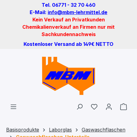
Tel. 06771 - 32 70 460
Zum Hauptinhalt springen
E-Mail:
info@mbm-lehrmittel.de
Kein Verkauf an Privatkunden
Chemikalienverkauf an Firmen nur mit
Sachkundennachweis
Kostenloser Versand ab 149€ NETTO
Du hast 0 Produ
Ware
Basisprodukte
Laborglas
Gaswaschflaschen