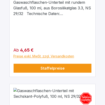
Gaswaschflaschen-Unterteil mit rundem
Glasfuß, 100 ml, aus Borosilikatglas 3.3, NS
29/32 Technische Daten:
Gaswaschflaschen-Unterteil nach DIN
12463 mit Normschliff-Hülse NS 29 Höhe:
200 mm Aussendurchmesser: 42 mm
Material Boro 3,3 Temperaturbeständig: bis
500C° Gewicht: 110 gramm
Regulärer Preis:
Ab
4,65 €
Preise exkl. MwSt. zzgl. Versandkosten
Staffelpreise