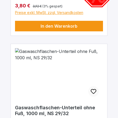
Regulärer Preis:
Verkaufspreis:
3,80 €
3,92 €
(3% gespart)
Preise exkl. MwSt. zzgl. Versandkosten
In den Warenkorb
Gaswaschflaschen-Unterteil ohne
Fuß, 1000 ml, NS 29/32