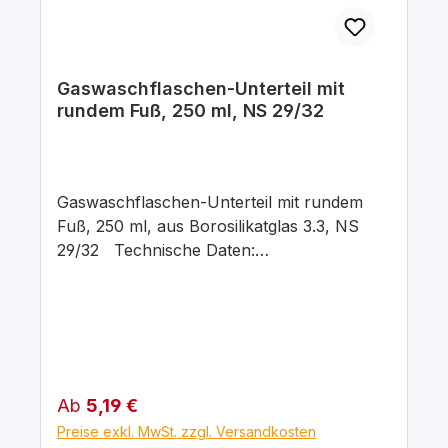
Gaswaschflaschen-Unterteil mit
rundem Fuß, 250 ml, NS 29/32
Gaswaschflaschen-Unterteil mit rundem
Fuß, 250 ml, aus Borosilikatglas 3.3, NS
29/32 Technische Daten:
Gaswaschflaschen-Unterteil nach DIN
12463 mit Normschliff-Hülse NS 29 Höhe:
200 mm Aussendurchmesser: 54 mm
Material Boro 3,3 Temperaturbeständig: bis
500C°
Regulärer Preis:
Ab
5,19 €
Preise exkl. MwSt. zzgl. Versandkosten