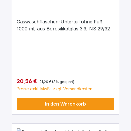
Gaswaschflaschen-Unterteil ohne Fuß,
1000 ml, aus Borosilikatglas 3.3, NS 29/32
Regulärer Preis:
Verkaufspreis:
20,56 €
21,20 €
(3% gespart)
Preise exkl. MwSt. zzgl. Versandkosten
In den Warenkorb