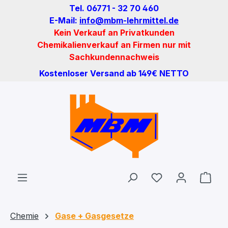
Tel. 06771 - 32 70 460
Zum Hauptinhalt springen
E-Mail:
info@mbm-lehrmittel.de
Kein Verkauf an Privatkunden
Chemikalienverkauf an Firmen nur mit
Sachkundennachweis
Kostenloser Versand ab 149€ NETTO
Du hast 0 Produ
Ware
Chemie
Gase + Gasgesetze