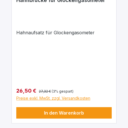
Hahnbrücke für Glockengasometer
Hahnaufsatz für Glockengasometer
Regulärer Preis:
Verkaufspreis:
26,50 €
27,32 €
(3% gespart)
Preise exkl. MwSt. zzgl. Versandkosten
In den Warenkorb