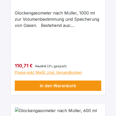
Glockengasometer nach Müller, 1000 ml
zur Volumenbestimmung und Speicherung
von Gasen. Bestehend aus:
Gasmessglocke (1000 ml), mit GL25/10-
Verschraubung (Art. Nr. 245.219.01) Stand-
zylinder (Art.Nr. 236.312.07) Hahn-brücke
(Art. Nr.245.212.02)
Regulärer Preis:
Verkaufspreis:
110,71 €
114,13 €
(3% gespart)
Preise exkl. MwSt. zzgl. Versandkosten
In den Warenkorb