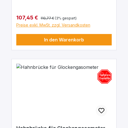
Nr.245.212.02)
Regulärer Preis:
Verkaufspreis:
107,45 €
110,77 €
(3% gespart)
Preise exkl. MwSt. zzgl. Versandkosten
In den Warenkorb