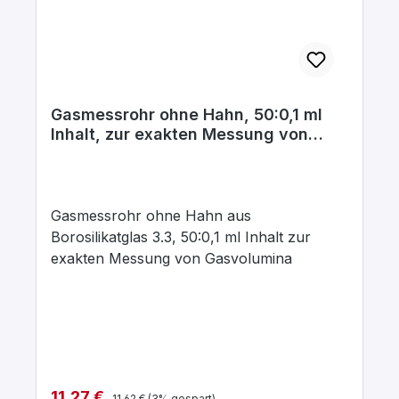
Gasmessrohr ohne Hahn, 50:0,1 ml
Inhalt, zur exakten Messung von
Gasvolumina
Gasmessrohr ohne Hahn aus
Borosilikatglas 3.3, 50:0,1 ml Inhalt zur
exakten Messung von Gasvolumina
Regulärer Preis:
Verkaufspreis:
11,27 €
11,62 €
(3% gespart)