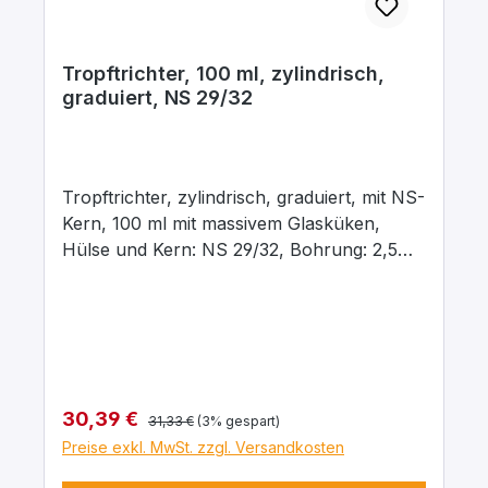
Tropftrichter, 100 ml, zylindrisch,
graduiert, NS 29/32
Tropftrichter, zylindrisch, graduiert, mit NS-
Kern, 100 ml mit massivem Glasküken,
Hülse und Kern: NS 29/32, Bohrung: 2,5
mm, aus Borosilikatglas 3.3
Regulärer Preis:
Verkaufspreis:
30,39 €
31,33 €
(3% gespart)
Preise exkl. MwSt. zzgl. Versandkosten