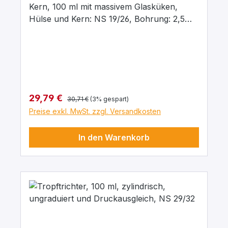
Kern, 100 ml mit massivem Glasküken,
Hülse und Kern: NS 19/26, Bohrung: 2,5
mm, aus Borosilikatglas 3.3
Regulärer Preis:
Verkaufspreis:
29,79 €
30,71 €
(3% gespart)
Preise exkl. MwSt. zzgl. Versandkosten
In den Warenkorb