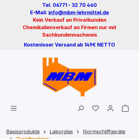
Tel. 06771 - 32 70 460
Zum Hauptinhalt springen
E-Mail:
info@mbm-lehrmittel.de
Kein Verkauf an Privatkunden
Chemikalienverkauf an Firmen nur mit
Sachkundennachweis
Kostenloser Versand ab 149€ NETTO
Du hast 0 Produ
Ware
Basisprodukte
Laborglas
Normschliffgeräte