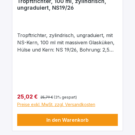
Tropftrichter, 100 ml, zylindrisch,
ungraduiert, NS19/26
Tropftrichter, zylindrisch, ungraduiert, mit
NS-Kern, 100 ml mit massivem Glasküken,
Hülse und Kern: NS 19/26, Bohrung: 2,5
mm, aus Borosilikatglas 3.3
Regulärer Preis:
Verkaufspreis:
25,02 €
25,79 €
(3% gespart)
Preise exkl. MwSt. zzgl. Versandkosten
In den Warenkorb