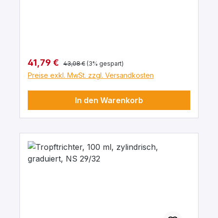
3.3
Regulärer Preis:
Verkaufspreis:
41,79 €
43,08 €
(3% gespart)
Preise exkl. MwSt. zzgl. Versandkosten
In den Warenkorb