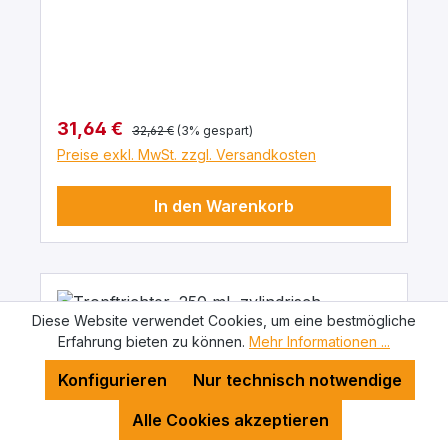
Regulärer Preis:
Verkaufspreis:
31,64 €
32,62 €
(3% gespart)
Preise exkl. MwSt. zzgl. Versandkosten
In den Warenkorb
Diese Website verwendet Cookies, um eine bestmögliche
Erfahrung bieten zu können.
Mehr Informationen ...
Konfigurieren
Nur technisch notwendige
Alle Cookies akzeptieren