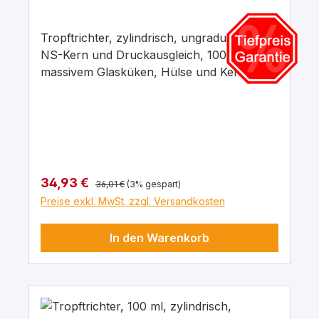
Tropftrichter, zylindrisch, ungraduiert, mit
NS-Kern und Druckausgleich, 100 ml mit
massivem Glasküken, Hülse und Kern: NS
19/26, Bohrung: 2,5 mm, aus Borosilikatglas
3.3
Regulärer Preis:
Verkaufspreis:
34,93 €
36,01 €
(3% gespart)
Preise exkl. MwSt. zzgl. Versandkosten
In den Warenkorb