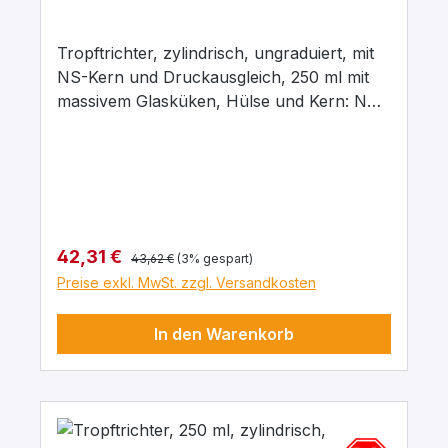
Tropftrichter, zylindrisch, ungraduiert, mit
NS-Kern und Druckausgleich, 250 ml mit
massivem Glasküken, Hülse und Kern: NS
14/23, Bohrung: 2,5 mm, aus
Borosilikatglas 3.3
Regulärer Preis:
Verkaufspreis:
42,31 €
43,62 €
(3% gespart)
Preise exkl. MwSt. zzgl. Versandkosten
In den Warenkorb