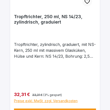
Tropftrichter, 250 ml, NS 14/23,
zylindrisch, graduiert
Tropftrichter, zylindrisch, graduiert, mit NS-
Kern, 250 ml mit massivem Glasküken,
Hülse und Kern: NS 14/23, Bohrung: 2,5
mm, aus Borosilikatglas 3.3
Regulärer Preis:
Verkaufspreis:
32,31 €
33,31 €
(3% gespart)
Preise exkl. MwSt. zzgl. Versandkosten