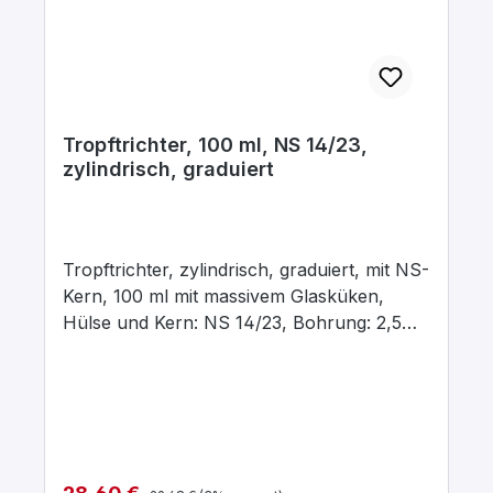
Tropftrichter, 100 ml, NS 14/23,
zylindrisch, graduiert
Tropftrichter, zylindrisch, graduiert, mit NS-
Kern, 100 ml mit massivem Glasküken,
Hülse und Kern: NS 14/23, Bohrung: 2,5
mm, aus Borosilikatglas 3.3
Regulärer Preis:
Verkaufspreis: