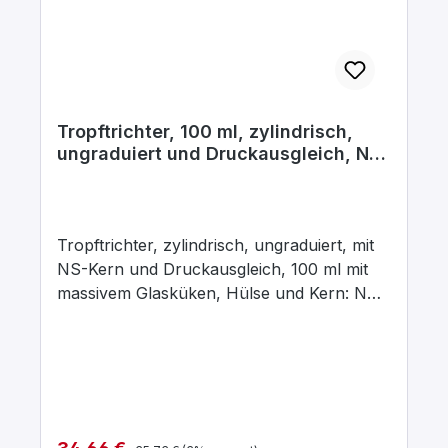
Tropftrichter, 100 ml, zylindrisch,
ungraduiert und Druckausgleich, NS
29/32
Tropftrichter, zylindrisch, ungraduiert, mit
NS-Kern und Druckausgleich, 100 ml mit
massivem Glasküken, Hülse und Kern: NS
29/32, Bohrung: 2,5 mm, aus
Borosilikatglas 3.3
Regulärer Preis:
Verkaufspreis: