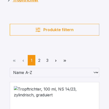
Tropftrichter
Produkte filtern
Seite
Seite
Seite
1
2
3