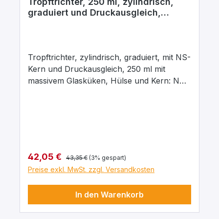
Tropftrichter, 250 ml, zylindrisch,
graduiert und Druckausgleich,
NS19/26
Tropftrichter, zylindrisch, graduiert, mit NS-
Kern und Druckausgleich, 250 ml mit
massivem Glasküken, Hülse und Kern: NS
19/26, Bohrung: 2,5 mm, aus Borosilikatglas
3.3
Regulärer Preis:
Verkaufspreis:
42,05 €
43,35 €
(3% gespart)
Preise exkl. MwSt. zzgl. Versandkosten
In den Warenkorb