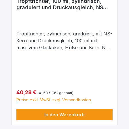
Tropftrichter, 100 ml, zylindrisch,
graduiert und Druckausgleich, NS
29/32
Tropftrichter, zylindrisch, graduiert, mit NS-
Kern und Druckausgleich, 100 ml mit
massivem Glasküken, Hülse und Kern: NS
29/32, Bohrung: 2,5 mm, aus
Borosilikatglas 3.3
Regulärer Preis:
Verkaufspreis:
40,28 €
41,53 €
(3% gespart)
Preise exkl. MwSt. zzgl. Versandkosten
In den Warenkorb