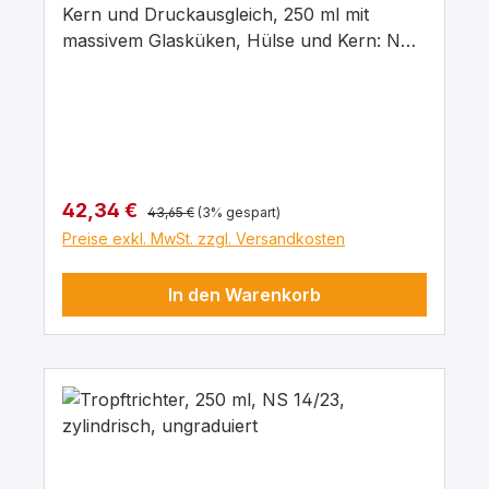
Kern und Druckausgleich, 250 ml mit
massivem Glasküken, Hülse und Kern: NS
14/23, Bohrung: 2,5 mm, aus
Borosilikatglas 3.3
Regulärer Preis:
Verkaufspreis:
42,34 €
43,65 €
(3% gespart)
Preise exkl. MwSt. zzgl. Versandkosten
In den Warenkorb