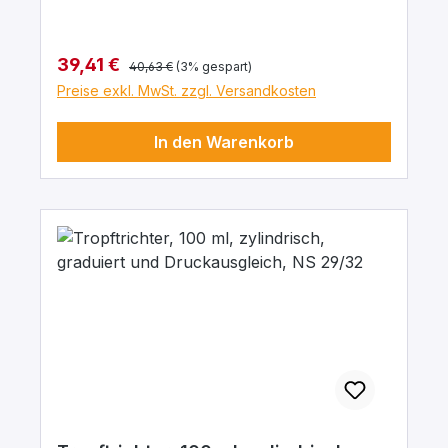
Regulärer Preis:
Verkaufspreis:
39,41 €
40,63 €
(3% gespart)
Preise exkl. MwSt. zzgl. Versandkosten
In den Warenkorb