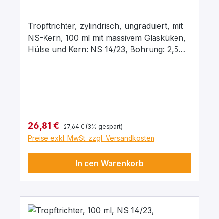
Tropftrichter, zylindrisch, ungraduiert, mit
NS-Kern, 100 ml mit massivem Glasküken,
Hülse und Kern: NS 14/23, Bohrung: 2,5
mm, aus Borosilikatglas 3.3
Regulärer Preis:
Verkaufspreis:
26,81 €
27,64 €
(3% gespart)
Preise exkl. MwSt. zzgl. Versandkosten
In den Warenkorb