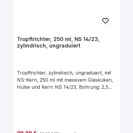
Tropftrichter, 250 ml, NS 14/23,
zylindrisch, ungraduiert
Tropftrichter, zylindrisch, ungraduiert, mit
NS-Kern, 250 ml mit massivem Glasküken,
Hülse und Kern: NS 14/23, Bohrung: 2,5
mm, aus Borosilikatglas 3.3
Regulärer Preis:
Verkaufspreis: