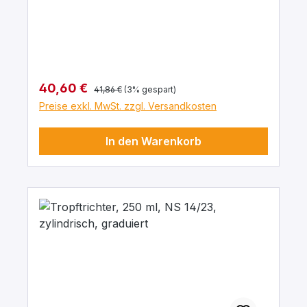
Borosilikatglas 3.3
Regulärer Preis:
Verkaufspreis:
40,60 €
41,86 €
(3% gespart)
Preise exkl. MwSt. zzgl. Versandkosten
In den Warenkorb