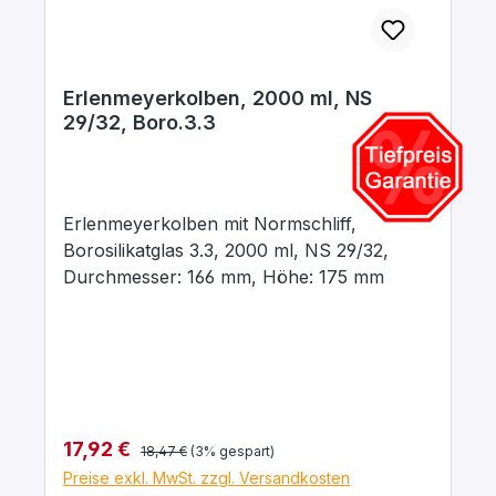
Erlenmeyerkolben, 2000 ml, NS
29/32, Boro.3.3
Erlenmeyerkolben mit Normschliff,
Borosilikatglas 3.3, 2000 ml, NS 29/32,
Durchmesser: 166 mm, Höhe: 175 mm
Regulärer Preis:
Verkaufspreis:
17,92 €
18,47 €
(3% gespart)
Preise exkl. MwSt. zzgl. Versandkosten