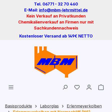
Tel. 06771 - 32 70 460
Zum Hauptinhalt springen
E-Mail:
info@mbm-lehrmittel.de
Kein Verkauf an Privatkunden
Chemikalienverkauf an Firmen nur mit
Sachkundennachweis
Kostenloser Versand ab 149€ NETTO
Du hast 0 Produ
Ware
Basisprodukte
Laborglas
Erlenmeyerkolben