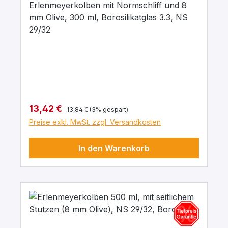
Erlenmeyerkolben mit Normschliff und 8
mm Olive, 300 ml, Borosilikatglas 3.3, NS
29/32
Regulärer Preis:
Verkaufspreis:
13,42 €
13,84 €
(3% gespart)
Preise exkl. MwSt. zzgl. Versandkosten
In den Warenkorb