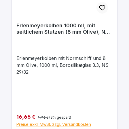
Erlenmeyerkolben 1000 ml, mit
seitlichem Stutzen (8 mm Olive), NS
29/32, Boro.3.3
Erlenmeyerkolben mit Normschliff und 8
mm Olive, 1000 ml, Borosilikatglas 3.3, NS
29/32
Regulärer Preis:
Verkaufspreis:
16,65 €
17,16 €
(3% gespart)
Preise exkl. MwSt. zzgl. Versandkosten