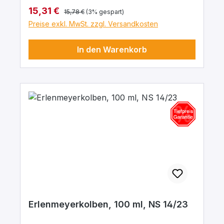
Regulärer Preis:
Verkaufspreis:
15,31 €
15,78 €
(3% gespart)
Preise exkl. MwSt. zzgl. Versandkosten
In den Warenkorb
Erlenmeyerkolben, 100 ml, NS 14/23