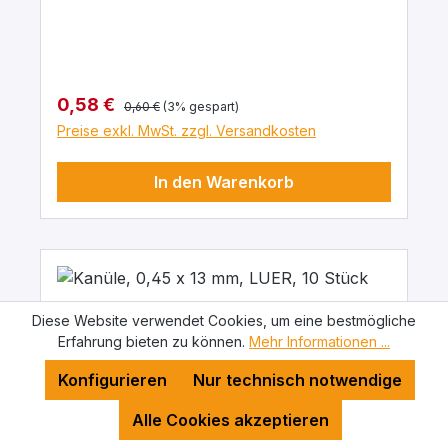
Regulärer Preis:
Verkaufspreis:
0,58 €
0,60 €
(3% gespart)
Preise exkl. MwSt. zzgl. Versandkosten
In den Warenkorb
Diese Website verwendet Cookies, um eine bestmögliche
Erfahrung bieten zu können.
Mehr Informationen ...
Konfigurieren
Nur technisch notwendige
Alle Cookies akzeptieren