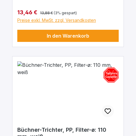
Regulärer Preis:
Verkaufspreis:
13,46 €
13,88 €
(3% gespart)
Preise exkl. MwSt. zzgl. Versandkosten
In den Warenkorb
Büchner-Trichter, PP, Filter-ø: 110