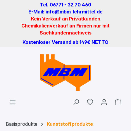
Tel. 06771 - 32 70 460
Zum Hauptinhalt springen
E-Mail:
info@mbm-lehrmittel.de
Kein Verkauf an Privatkunden
Chemikalienverkauf an Firmen nur mit
Sachkundennachweis
Kostenloser Versand ab 149€ NETTO
Du hast 0 Produ
Ware
Basisprodukte
Kunststoffprodukte