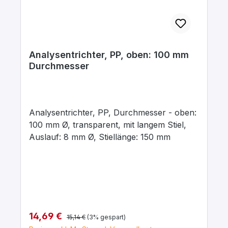
Analysentrichter, PP, oben: 100 mm
Durchmesser
Analysentrichter, PP, Durchmesser - oben:
100 mm Ø, transparent, mit langem Stiel,
Auslauf: 8 mm Ø, Stiellänge: 150 mm
Regulärer Preis:
Verkaufspreis:
14,69 €
15,14 €
(3% gespart)