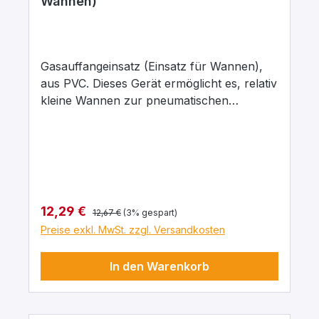
Wannen)
Gasauffangeinsatz (Einsatz für Wannen),
aus PVC. Dieses Gerät ermöglicht es, relativ
kleine Wannen zur pneumatischen
Gasspeicherung in Standzylindern zu
verwenden. Der Gasauffang-Einsatz hat
einen Durchmesser von 130 mm, mit
Ausgleichsrinnen und Gaseinleitungsschaft,
100 x 8 mm Durchmesser, mit Olive
Regulärer Preis:
Verkaufspreis:
12,29 €
12,67 €
(3% gespart)
Preise exkl. MwSt. zzgl. Versandkosten
In den Warenkorb