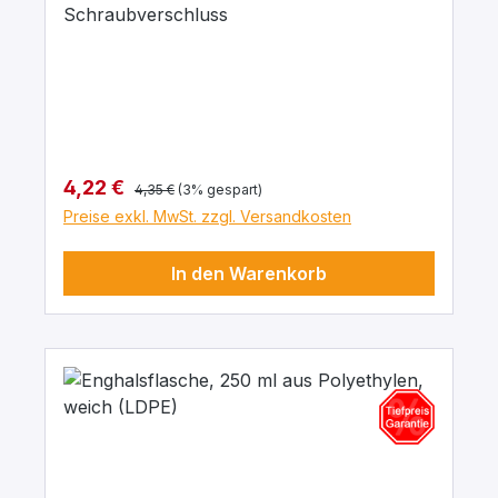
Schraubverschluss
Regulärer Preis:
Verkaufspreis:
4,22 €
4,35 €
(3% gespart)
Preise exkl. MwSt. zzgl. Versandkosten
In den Warenkorb