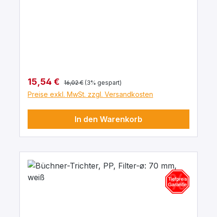
Regulärer Preis:
Verkaufspreis:
15,54 €
16,02 €
(3% gespart)
Preise exkl. MwSt. zzgl. Versandkosten
In den Warenkorb