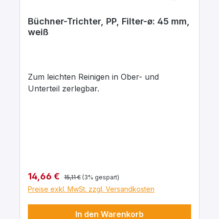
Büchner-Trichter, PP, Filter-ø: 45 mm,
weiß
Zum leichten Reinigen in Ober- und
Unterteil zerlegbar.
Regulärer Preis:
Verkaufspreis:
14,66 €
15,11 €
(3% gespart)
Preise exkl. MwSt. zzgl. Versandkosten
In den Warenkorb