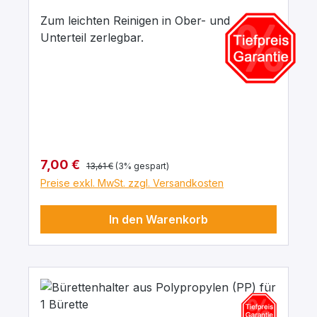
Zum leichten Reinigen in Ober- und
Unterteil zerlegbar.
Regulärer Preis:
Verkaufspreis:
7,00 €
13,61 €
(3% gespart)
Preise exkl. MwSt. zzgl. Versandkosten
In den Warenkorb