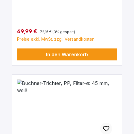
Regulärer Preis:
Verkaufspreis:
69,99 €
72,15 €
(3% gespart)
Preise exkl. MwSt. zzgl. Versandkosten
In den Warenkorb