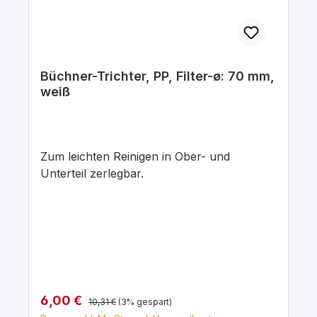
Büchner-Trichter, PP, Filter-ø: 70 mm,
weiß
Zum leichten Reinigen in Ober- und
Unterteil zerlegbar.
Regulärer Preis:
Verkaufspreis:
6,00 €
10,31 €
(3% gespart)