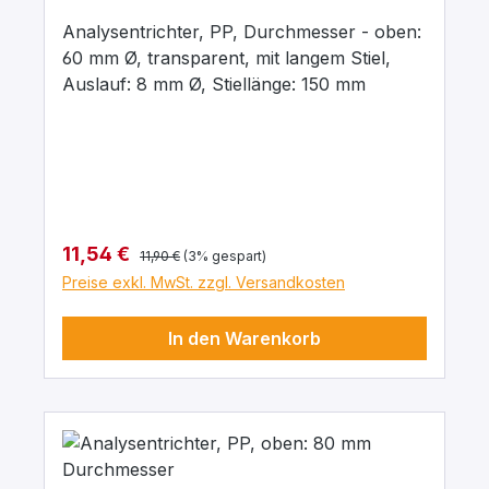
Analysentrichter, PP, Durchmesser - oben:
60 mm Ø, transparent, mit langem Stiel,
Auslauf: 8 mm Ø, Stiellänge: 150 mm
Regulärer Preis:
Verkaufspreis:
11,54 €
11,90 €
(3% gespart)
Preise exkl. MwSt. zzgl. Versandkosten
In den Warenkorb