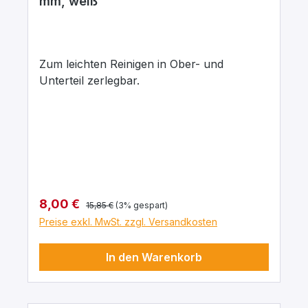
mm, weiß
Zum leichten Reinigen in Ober- und
Unterteil zerlegbar.
Regulärer Preis:
Verkaufspreis:
8,00 €
15,85 €
(3% gespart)
Preise exkl. MwSt. zzgl. Versandkosten
In den Warenkorb