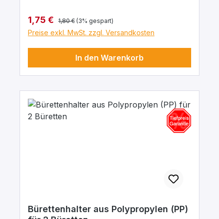
Regulärer Preis:
Verkaufspreis:
1,75 €
1,80 €
(3% gespart)
Preise exkl. MwSt. zzgl. Versandkosten
In den Warenkorb
Bürettenhalter aus Polypropylen (PP)