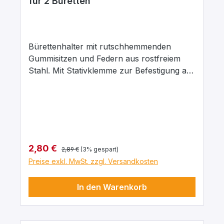
für 2 Büretten
Bürettenhalter mit rutschhemmenden
Gummisitzen und Federn aus rostfreiem
Stahl. Mit Stativklemme zur Befestigung an
Stäben Ø 8-14 mm. Uneingeschränkte
Ablesbarkeit der Bürette.
Regulärer Preis:
Verkaufspreis:
2,80 €
2,89 €
(3% gespart)
Preise exkl. MwSt. zzgl. Versandkosten
In den Warenkorb