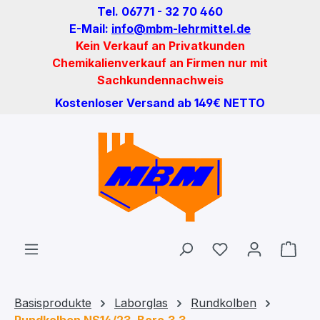
Tel. 06771 - 32 70 460
Zum Hauptinhalt springen
E-Mail:
info@mbm-lehrmittel.de
Kein Verkauf an Privatkunden
Chemikalienverkauf an Firmen nur mit
Sachkundennachweis
Kostenloser Versand ab 149€ NETTO
Du hast 0 Produ
Ware
Basisprodukte
Laborglas
Rundkolben