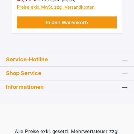
zwischen den beiden Schenkeln
Preise exkl. MwSt. zzgl. Versandkosten
symmetrisch angebrachter Glashahn mit
Glasküken und Ansatzstutzen 8 mm.
In den Warenkorb
Gesamthöhe: ca. 210 mm Inhalt: ca. 50 ml
Außendurchmesser der Schenkel: 22 mm
Schenkelhöhe 150 mm
Service-Hotline
Shop Service
Informationen
Alle Preise exkl. gesetzl. Mehrwertsteuer zzgl.