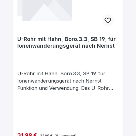
U-Rohr mit Hahn, Boro.3.3, SB 19, für
Ionenwanderungsgerät nach Nernst
U-Rohr mit Hahn, Boro.3.3, SB 19, für
Ionenwanderungsgerät nach Nernst
Funktion und Verwendung: Das U-Rohr
findet Verwendung im
Ionenwanderungsgerät nach Nernst
(200.315.00) Ausstattung und technische
Daten: Aus Boro.3.3 U-Rohr mit zwei
Stopfenbetten SB 19 zwei seitliche
Ansatzstutzen mit Glasoliven 8mm
Regulärer Preis:
Verkaufspreis:
31,99 €
32,98 €
(3% gespart)