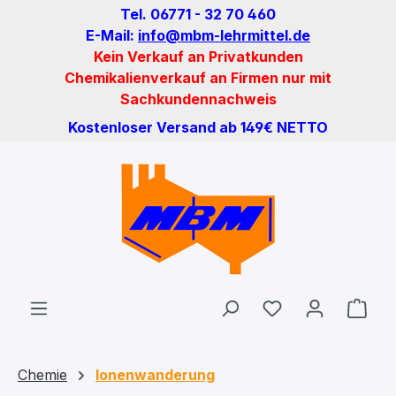
Tel. 06771 - 32 70 460
Zum Hauptinhalt springen
E-Mail:
info@mbm-lehrmittel.de
Kein Verkauf an Privatkunden
Chemikalienverkauf an Firmen nur mit
Sachkundennachweis
Kostenloser Versand ab 149€ NETTO
Du hast 0 Produ
Ware
Chemie
Ionenwanderung