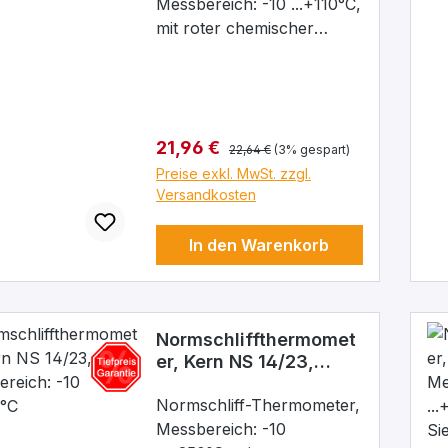
Messbereich: -10 ...+110°C,
mit roter chemischer
Füllung, Teilung: 1/2°,
Eintauchtiefe: 52 mm,
(Einbaulänge:75 mm),
Kern NS 14/23
Regulärer Preis:
Verkaufspreis:
21,96 €
22,64 €
(3% gespart)
Preise exkl. MwSt. zzgl.
Versandkosten
In den Warenkorb
Normschliffthermomet
er, Kern NS 14/23,
Messbereich: -10
...+250°C
Normschliff-Thermometer,
Messbereich: -10