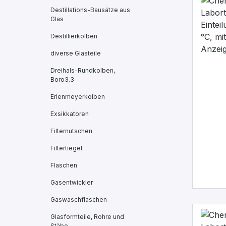
Destillations-Bausätze aus
Glas
Destillierkolben
diverse Glasteile
Dreihals-Rundkolben,
Boro3.3
Erlenmeyerkolben
Exsikkatoren
Filternutschen
Filtertiegel
Flaschen
Gasentwickler
Gaswaschflaschen
Glasformteile, Rohre und
Stäbe