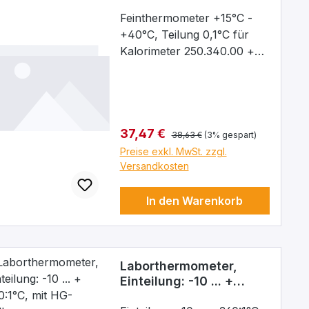
mit 50 mm
Sehr gute Ablesbarkeit der
Eintauchtiefe
Feinthermometer +15°C -
Säule durch optisch
+40°C, Teilung 0,1°C für
verbreiterte Kapillarform.
Kalorimeter 250.340.00 +
Jedes Thermometer in
250,339,00, mit 50 mm
Kunststoff-Schutzhülse.
Eintauchtiefe, 8 mm
Schaftdurch.
Regulärer Preis:
Verkaufspreis:
37,47 €
38,63 €
(3% gespart)
Preise exkl. MwSt. zzgl.
Versandkosten
In den Warenkorb
Laborthermometer,
Einteilung: -10 ... +
360:1°C, mit HG-Füllung