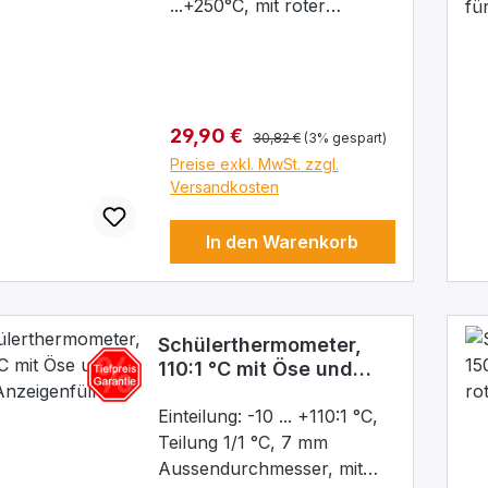
...+250°C, mit roter
chemischer Füllung,
Teilung: 1/1°, Eintauchtiefe:
52 mm, (Einbaulänge:75
mm), Kern NS 14/23
Regulärer Preis:
Verkaufspreis:
29,90 €
30,82 €
(3% gespart)
Preise exkl. MwSt. zzgl.
Versandkosten
In den Warenkorb
Schülerthermometer,
110:1 °C mit Öse und
roter Anzeigenfüllung
Einteilung: -10 ... +110:1 °C,
Teilung 1/1 °C, 7 mm
Aussendurchmesser, mit