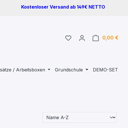
Kostenloser Versand ab 149€ NETTO
Du hast 0 Produkte auf 
0,00 €
Ware
sätze / Arbeitsboxen
Grundschule
DEMO-SET