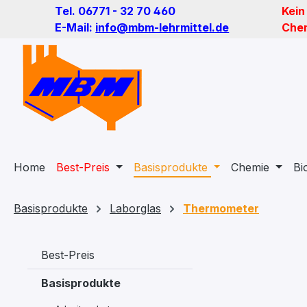
Tel. 06771 - 32 70 460
Kein
m Hauptinhalt springen
Zur Suche springen
Zur Hauptnavigation springen
E-Mail:
info@mbm-lehrmittel.de
Chem
Home
Best-Preis
Basisprodukte
Chemie
Bi
Basisprodukte
Laborglas
Thermometer
Best-Preis
Basisprodukte