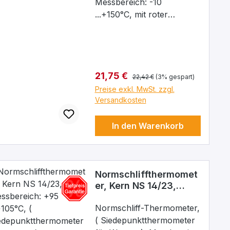
Messbereich: -10
Jedes Thermometer in
...+150°C, mit roter
Kunststoff-Schutzhülse.
chemischer Füllung,
Teilung: 1/1°, Eintauchtiefe:
52 mm, (Einbaulänge:75
mm), Kern NS 14/23
Regulärer Preis:
Verkaufspreis:
21,75 €
22,42 €
(3% gespart)
Preise exkl. MwSt. zzgl.
Versandkosten
In den Warenkorb
Normschliffthermomet
er, Kern NS 14/23,
Messbereich: +95
...+105°C, (
Normschliff-Thermometer,
Siedepunktthermomet
( Siedepunktthermometer