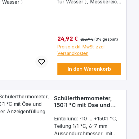
er für Wasser )
für Wasser ), Messbereich:
+95 ...+105°C, mit roter
chemischer Füllung,
Teilung: 1/10°,
Eintauchtiefe: 52 mm,
Regulärer Preis:
Verkaufspreis:
24,92 €
(Einbaulänge:75 mm),
25,69 €
(3% gespart)
Kern NS 14/23
Preise exkl. MwSt. zzgl.
Versandkosten
In den Warenkorb
Schülerthermometer,
150:1 °C mit Öse und
roter Anzeigenfüllung
Einteilung: -10 ... +150:1 °C,
Teilung 1/1 °C, 6-7 mm
Aussendurchmesser, mit