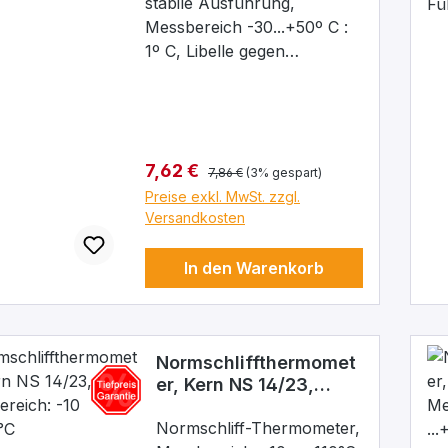
stabile Ausführung,
Messbereich -30...+50º C :
1º C, Libelle gegen
äußerliche Beschädigungen
sicher im Kunststoffgehäuse
geschützt.
Regulärer Preis:
Verkaufspreis:
7,62 €
7,86 €
(3% gespart)
Preise exkl. MwSt. zzgl.
Versandkosten
In den Warenkorb
Normschliffthermomet
er, Kern NS 14/23,
Messbereich: -10
...+110°C
Normschliff-Thermometer,