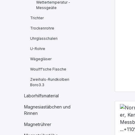
Wettertemperatur -
Messgeäte
Trichter
Trockenrohre
Uhrglasschalen
U-Rohre
Wägegläser
Woulff'sche Flasche
Zweihals-Rundkolben
Boro3.3
Laborhilfsmaterial
Magnesiastäbchen und
Rinnen
Magnetrührer