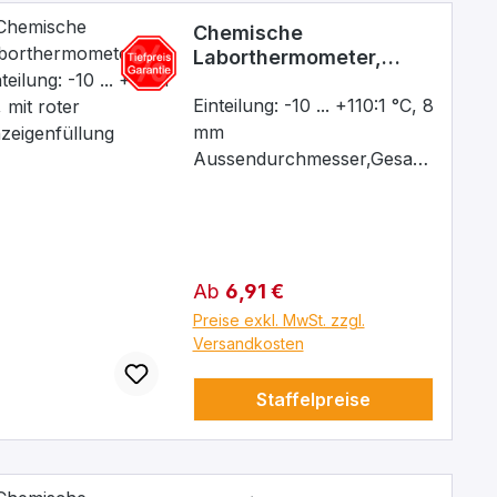
Chemische
Laborthermometer,
Einteilung: -10 ... +110:1
°C, mit roter
Einteilung: -10 ... +110:1 °C, 8
Anzeigenfüllung
mm
Aussendurchmesser,Gesamt
länge 230 mm mit roter
Anzeigenfüllung
Chemische
Laborthermometer, mit
Regulärer Preis:
Ab
6,91 €
roter Anzeigenfüllung,
Einschlussform, für den
Preise exkl. MwSt. zzgl.
robusten täglichen
Versandkosten
Laborgebrauch bestimmt
mit Milchglasskala sowie
Staffelpreise
Aufhängeöse. Justierung
ganz eintauchend. Kapillare
prismatisch unbelegt.