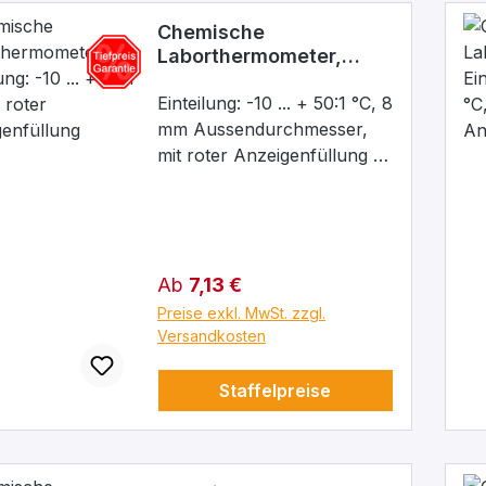
Chemische
Laborthermometer,
Einteilung: -10 ... + 50:1
°C, mit roter
Einteilung: -10 ... + 50:1 °C, 8
Anzeigenfüllung
mm Aussendurchmesser,
mit roter Anzeigenfüllung
Chemische
Laborthermometer, mit
roter Anzeigenfüllung,
Einschlussform, für den
Regulärer Preis:
Ab
7,13 €
robusten täglichen
Laborgebrauch bestimmt
Preise exkl. MwSt. zzgl.
mit Milchglasskala sowie
Versandkosten
Aufhängeöse. Justierung
ganz eintauchend. Kapillare
Staffelpreise
prismatisch unbelegt.
Äußerer Durchmesser 8
mm. Ihre robuste