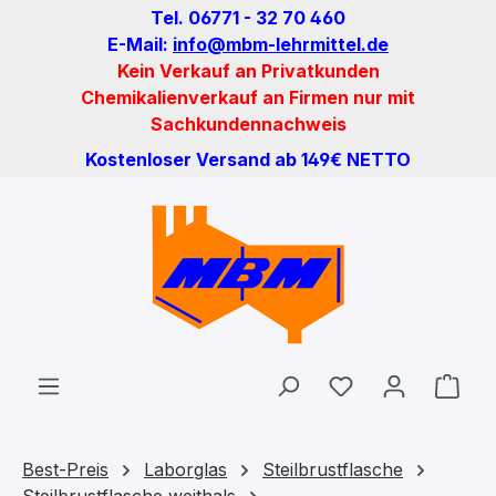
Tel. 06771 - 32 70 460
Zum Hauptinhalt springen
E-Mail:
info@mbm-lehrmittel.de
Kein Verkauf an Privatkunden
Chemikalienverkauf an Firmen nur mit
Sachkundennachweis
Kostenloser Versand ab 149€ NETTO
Du hast 0 Produ
Ware
Best-Preis
Laborglas
Steilbrustflasche