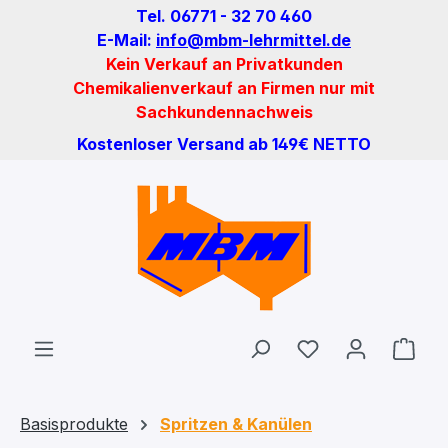
Tel. 06771 - 32 70 460
Zum Hauptinhalt springen
E-Mail:
info@mbm-lehrmittel.de
Kein Verkauf an Privatkunden
Chemikalienverkauf an Firmen nur mit
Sachkundennachweis
Kostenloser Versand ab 149€ NETTO
Du hast 0 Produ
Ware
Basisprodukte
Spritzen & Kanülen