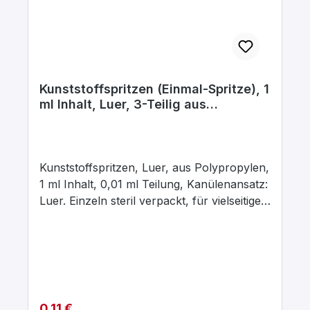
Kunststoffspritzen (Einmal-Spritze), 1
ml Inhalt, Luer, 3-Teilig aus
Polyproylen
Kunststoffspritzen, Luer, aus Polypropylen,
1 ml Inhalt, 0,01 ml Teilung, Kanülenansatz:
Luer. Einzeln steril verpackt, für vielseitigen
Einsatz in Demonstration und Übung. Diese
Spritzen sind besonders zum Abmessen
kleinster Flüssigkeits- und Gasmengen
konzipiert um damit auch kleinste Gas- und
Flüssigkeitsmengen zu dosieren.
Technische Daten: 3-teilige Spritze mit fest
Regulärer Preis:
0,11 €