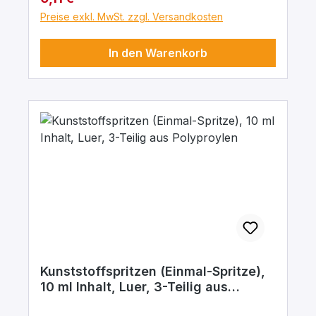
schließendem doppeltem Dichtungsring für
Preise exkl. MwSt. zzgl. Versandkosten
ein einfacheres Ablesen des Volumens und
perfektes Gleiten des Spritzenkolbens
In den Warenkorb
glasklarer Spritzenzylinder zum besseren
Erkennen des Spritzeninhaltes verstärkter
Rückhaltering zur Vermeidung von
Medikamentenverlust unterteilt in 0,01 ml
EO-sterilisiert Latex frei PVC-frei
Kunststoffspritzen (Einmal-Spritze),
10 ml Inhalt, Luer, 3-Teilig aus
Polyproylen