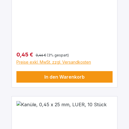
Regulärer Preis:
Verkaufspreis:
0,45 €
0,46 €
(3% gespart)
Preise exkl. MwSt. zzgl. Versandkosten
In den Warenkorb