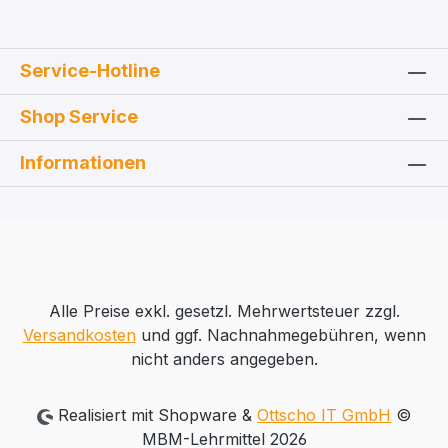
Spritzeninhaltes verstärkter Rückhaltering
zur Vermeidung von Medikamentenverlust
unterteilt in 1,0 ml EO-sterilisiert Latex frei
Service-Hotline
PVC-frei
Shop Service
Informationen
Alle Preise exkl. gesetzl. Mehrwertsteuer zzgl.
Versandkosten
und ggf. Nachnahmegebühren, wenn
nicht anders angegeben.
Realisiert mit Shopware &
Ottscho IT GmbH
©
MBM-Lehrmittel 2026