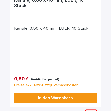
Kanüle, 0,80 x 40 mm, LUER, 10
Stück
Kanüle, 0,80 x 40 mm, LUER, 10 Stück
Regulärer Preis:
Verkaufspreis:
0,50 €
0,52 €
(3% gespart)
Preise exkl. MwSt. zzgl. Versandkosten
In den Warenkorb