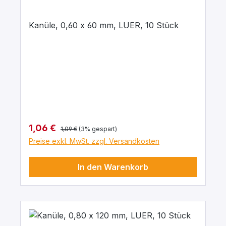
Kanüle, 0,60 x 60 mm, LUER, 10 Stück
Regulärer Preis:
Verkaufspreis:
1,06 €
1,09 €
(3% gespart)
Preise exkl. MwSt. zzgl. Versandkosten
In den Warenkorb