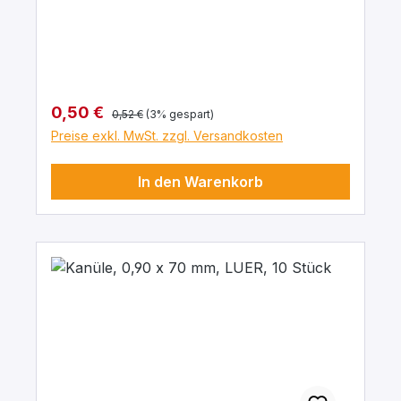
Regulärer Preis:
Verkaufspreis:
0,50 €
0,52 €
(3% gespart)
Preise exkl. MwSt. zzgl. Versandkosten
In den Warenkorb