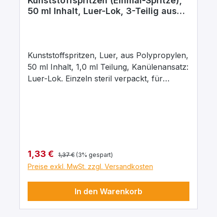
Kunststoffspritzen (Einmal-Spritze),
50 ml Inhalt, Luer-Lok, 3-Teilig aus
Polyproylen
Kunststoffspritzen, Luer, aus Polypropylen,
50 ml Inhalt, 1,0 ml Teilung, Kanülenansatz:
Luer-Lok. Einzeln steril verpackt, für
vielseitigen Einsatz in Demonstration und
Übung. Diese Spritzen sind besonders zum
Abmessen kleinster Flüssigkeits- und
Gasmengen konzipiert um damit auch
kleinste Gas- und Flüssigkeitsmengen zu
dosieren. Technische Daten: 3-teilige
Regulärer Preis:
Verkaufspreis:
1,33 €
1,37 €
(3% gespart)
Spritze mit fest schließendem doppeltem
Preise exkl. MwSt. zzgl. Versandkosten
Dichtungsring für ein einfacheres Ablesen
des Volumens und perfektes Gleiten des
In den Warenkorb
Spritzenkolbens glasklarer Spritzenzylinder
zum besseren Erkennen des