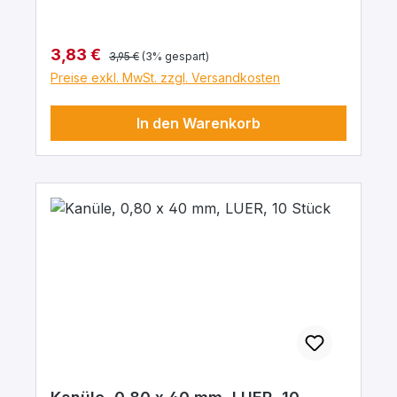
Regulärer Preis:
Verkaufspreis:
3,83 €
3,95 €
(3% gespart)
Preise exkl. MwSt. zzgl. Versandkosten
In den Warenkorb