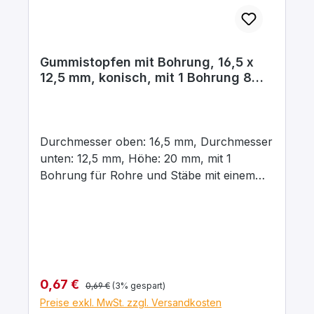
Gummistopfen mit Bohrung, 16,5 x
12,5 mm, konisch, mit 1 Bohrung 8
mm
Durchmesser oben: 16,5 mm, Durchmesser
unten: 12,5 mm, Höhe: 20 mm, mit 1
Bohrung für Rohre und Stäbe mit einem
Aussendurchmesser von 8 mm In para
grau, aus elastischem Naturgummi, gute
chemische Beständigkeit gegenüber Säuren
und Laugen.
Regulärer Preis:
Verkaufspreis:
0,67 €
0,69 €
(3% gespart)
Preise exkl. MwSt. zzgl. Versandkosten