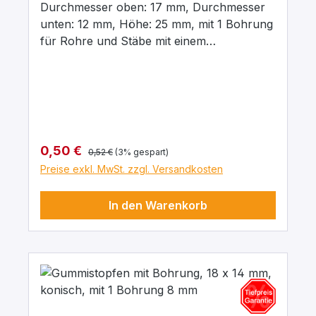
Durchmesser oben: 17 mm, Durchmesser
unten: 12 mm, Höhe: 25 mm, mit 1 Bohrung
für Rohre und Stäbe mit einem
Aussendurchmesser von 8 mm In para
grau, aus elastischem Naturgummi, gute
chemische Beständigkeit gegenüber Säuren
und Laugen.
Regulärer Preis:
Verkaufspreis:
0,50 €
0,52 €
(3% gespart)
Preise exkl. MwSt. zzgl. Versandkosten
In den Warenkorb