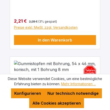
chemische Beständigkeit gegenüber Säuren
und Laugen.
Regulärer Preis:
Verkaufspreis:
2,21 €
2,28 €
(3% gespart)
Preise exkl. MwSt. zzgl. Versandkosten
In den Warenkorb
Diese Website verwendet Cookies, um eine bestmögliche
Erfahrung bieten zu können.
Mehr Informationen ...
Konfigurieren
Nur technisch notwendige
Alle Cookies akzeptieren