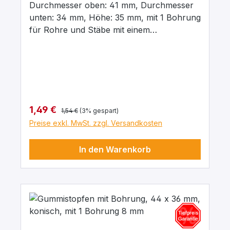
Durchmesser oben: 41 mm, Durchmesser
unten: 34 mm, Höhe: 35 mm, mit 1 Bohrung
für Rohre und Stäbe mit einem
Aussendurchmesser von 8 mm In para
grau, aus elastischem Naturgummi, gute
chemische Beständigkeit gegenüber Säuren
und Laugen.
Regulärer Preis:
Verkaufspreis:
1,49 €
1,54 €
(3% gespart)
Preise exkl. MwSt. zzgl. Versandkosten
In den Warenkorb