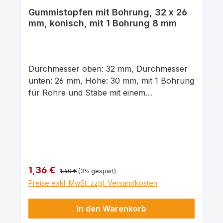
Gummistopfen mit Bohrung, 32 x 26
mm, konisch, mit 1 Bohrung 8 mm
Durchmesser oben: 32 mm, Durchmesser
unten: 26 mm, Höhe: 30 mm, mit 1 Bohrung
für Rohre und Stäbe mit einem
Aussendurchmesser von 8 mm In para
grau, aus elastischem Naturgummi, gute
chemische Beständigkeit gegenüber Säuren
und Laugen.
Regulärer Preis:
Verkaufspreis:
1,36 €
1,40 €
(3% gespart)
Preise exkl. MwSt. zzgl. Versandkosten
In den Warenkorb