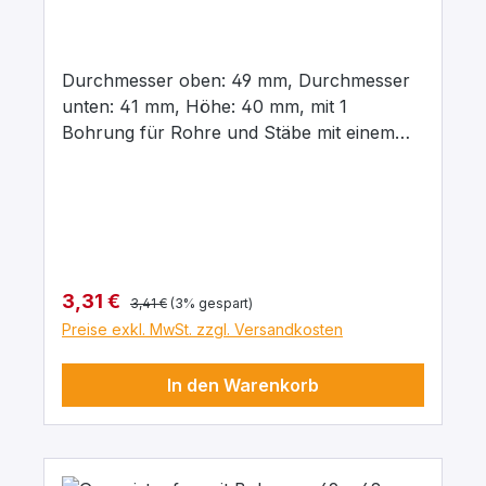
Durchmesser oben: 49 mm, Durchmesser
unten: 41 mm, Höhe: 40 mm, mit 1
Bohrung für Rohre und Stäbe mit einem
Aussendurchmesser von 8 mm In para
grau, aus elastischem Naturgummi, gute
chemische Beständigkeit gegenüber Säuren
und Laugen.
Regulärer Preis:
Verkaufspreis:
3,31 €
3,41 €
(3% gespart)
Preise exkl. MwSt. zzgl. Versandkosten
In den Warenkorb