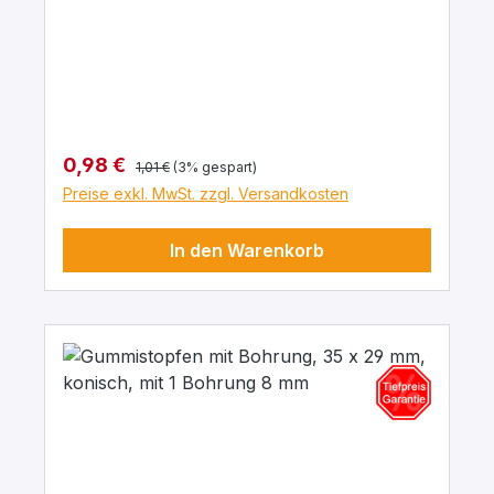
Aussendurchmesser von 8 mm In para
grau, aus elastischem Naturgummi, gute
chemische Beständigkeit gegenüber Säuren
und Laugen.
Regulärer Preis:
Verkaufspreis:
0,98 €
1,01 €
(3% gespart)
Preise exkl. MwSt. zzgl. Versandkosten
In den Warenkorb