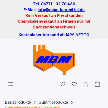
Tel. 06771 - 32 70 460
Zum Hauptinhalt springen
E-Mail:
info@mbm-lehrmittel.de
Kein Verkauf an Privatkunden
Chemikalienverkauf an Firmen nur mit
Sachkundennachweis
Kostenloser Versand ab 149€ NETTO
Du hast 0 Produ
Ware
Basisprodukte
Gummiprodukte