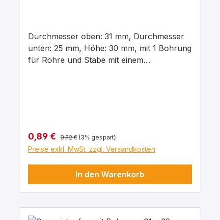
Durchmesser oben: 31 mm, Durchmesser
unten: 25 mm, Höhe: 30 mm, mit 1 Bohrung
für Rohre und Stäbe mit einem
Aussendurchmesser von 8 mm In para
grau, aus elastischem Naturgummi, gute
chemische Beständigkeit gegenüber Säuren
und Laugen.
Regulärer Preis:
Verkaufspreis:
0,89 €
0,92 €
(3% gespart)
Preise exkl. MwSt. zzgl. Versandkosten
In den Warenkorb