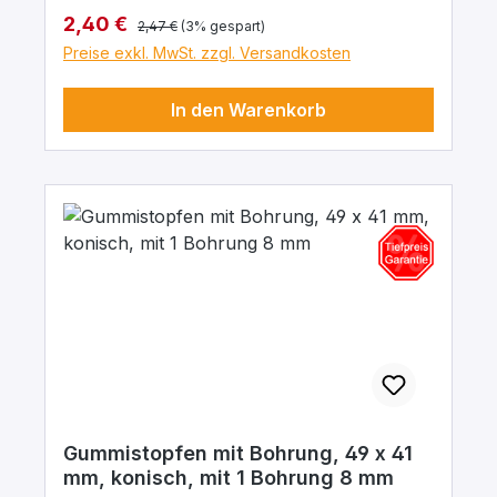
Regulärer Preis:
Verkaufspreis:
2,40 €
2,47 €
(3% gespart)
Preise exkl. MwSt. zzgl. Versandkosten
In den Warenkorb
Gummistopfen mit Bohrung, 49 x 41
mm, konisch, mit 1 Bohrung 8 mm