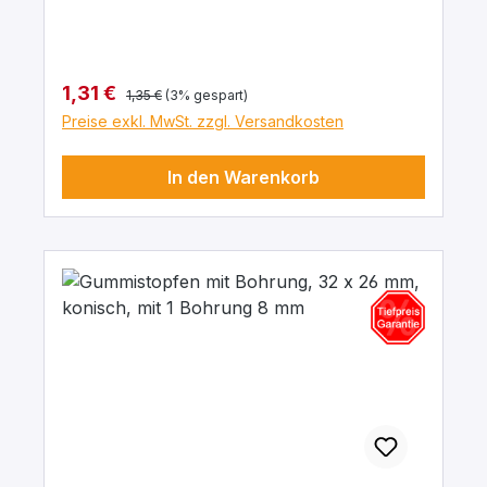
chemische Beständigkeit gegenüber Säuren
und Laugen.
Regulärer Preis:
Verkaufspreis:
1,31 €
1,35 €
(3% gespart)
Preise exkl. MwSt. zzgl. Versandkosten
In den Warenkorb