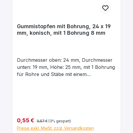
Gummistopfen mit Bohrung, 24 x 19
mm, konisch, mit 1 Bohrung 8 mm
Durchmesser oben: 24 mm, Durchmesser
unten: 19 mm, Höhe: 25 mm, mit 1 Bohrung
für Rohre und Stäbe mit einem
Aussendurchmesser von 8 mm In para
grau, aus elastischem Naturgummi, gute
chemische Beständigkeit gegenüber Säuren
und Laugen.
Regulärer Preis:
Verkaufspreis:
0,55 €
0,57 €
(3% gespart)
Preise exkl. MwSt. zzgl. Versandkosten