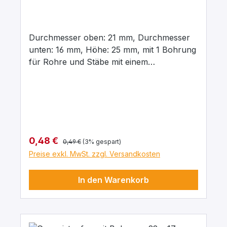
Durchmesser oben: 21 mm, Durchmesser
unten: 16 mm, Höhe: 25 mm, mit 1 Bohrung
für Rohre und Stäbe mit einem
Aussendurchmesser von 8 mm In para
grau, aus elastischem Naturgummi, gute
chemische Beständigkeit gegenüber Säuren
und Laugen.
Regulärer Preis:
Verkaufspreis:
0,48 €
0,49 €
(3% gespart)
Preise exkl. MwSt. zzgl. Versandkosten
In den Warenkorb