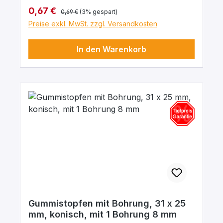
Regulärer Preis:
Verkaufspreis:
0,67 €
0,69 €
(3% gespart)
Preise exkl. MwSt. zzgl. Versandkosten
In den Warenkorb
Gummistopfen mit Bohrung, 31 x 25
mm, konisch, mit 1 Bohrung 8 mm