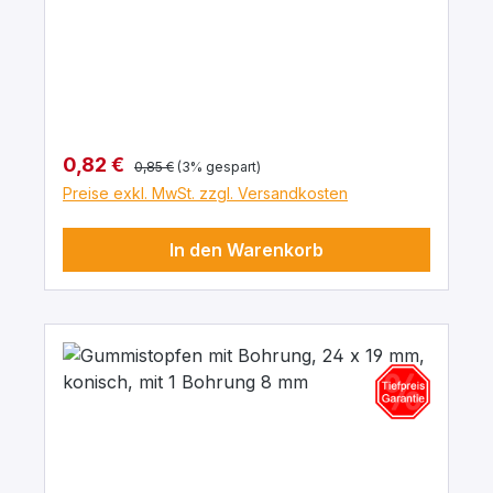
Aussendurchmesser von 8 mm In para
grau, aus elastischem Naturgummi, gute
chemische Beständigkeit gegenüber Säuren
und Laugen.
Regulärer Preis:
Verkaufspreis:
0,82 €
0,85 €
(3% gespart)
Preise exkl. MwSt. zzgl. Versandkosten
In den Warenkorb