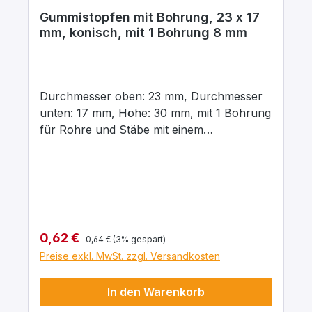
Gummistopfen mit Bohrung, 23 x 17
mm, konisch, mit 1 Bohrung 8 mm
Durchmesser oben: 23 mm, Durchmesser
unten: 17 mm, Höhe: 30 mm, mit 1 Bohrung
für Rohre und Stäbe mit einem
Aussendurchmesser von 8 mm In para
grau, aus elastischem Naturgummi, gute
chemische Beständigkeit gegenüber Säuren
und Laugen.
Regulärer Preis:
Verkaufspreis:
0,62 €
0,64 €
(3% gespart)
Preise exkl. MwSt. zzgl. Versandkosten
In den Warenkorb