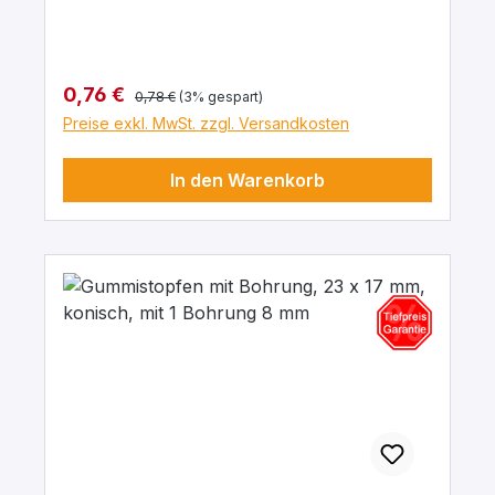
chemische Beständigkeit gegenüber Säuren
und Laugen.
Regulärer Preis:
Verkaufspreis:
0,76 €
0,78 €
(3% gespart)
Preise exkl. MwSt. zzgl. Versandkosten
In den Warenkorb