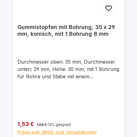
Gummistopfen mit Bohrung, 35 x 29
mm, konisch, mit 1 Bohrung 8 mm
Durchmesser oben: 35 mm, Durchmesser
unten: 29 mm, Höhe: 30 mm, mit 1 Bohrung
für Rohre und Stäbe mit einem
Aussendurchmesser von 8 mm In para
grau, aus elastischem Naturgummi, gute
chemische Beständigkeit gegenüber Säuren
und Laugen.
Regulärer Preis:
Verkaufspreis:
1,53 €
1,58 €
(3% gespart)
Preise exkl. MwSt. zzgl. Versandkosten