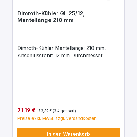
Dimroth-Kühler GL 25/12,
Mantellänge 210 mm
Dimroth-Kühler Mantellänge: 210 mm,
Anschlussrohr: 12 mm Durchmesser
Regulärer Preis:
Verkaufspreis:
71,19 €
73,39 €
(3% gespart)
Preise exkl. MwSt. zzgl. Versandkosten
In den Warenkorb