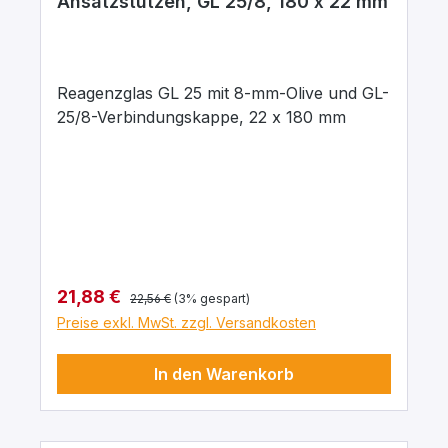
Ansatzstutzen, GL 25/8, 180 x 22 mm
Reagenzglas GL 25 mit 8-mm-Olive und GL-
25/8-Verbindungskappe, 22 x 180 mm
Regulärer Preis:
Verkaufspreis:
21,88 €
22,56 €
(3% gespart)
Preise exkl. MwSt. zzgl. Versandkosten
In den Warenkorb