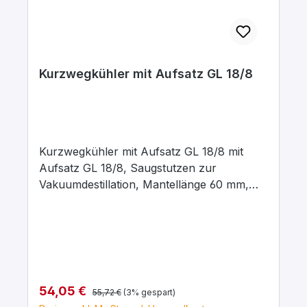
Kurzwegkühler mit Aufsatz GL 18/8
Kurzwegkühler mit Aufsatz GL 18/8 mit
Aufsatz GL 18/8, Saugstutzen zur
Vakuumdestillation, Mantellänge 60 mm,
Anschlussrohr 12 mm Durchmesser
Regulärer Preis:
Verkaufspreis:
54,05 €
55,72 €
(3% gespart)