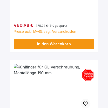
Regulärer Preis:
Verkaufspreis:
460,98 €
475,24 €
(3% gespart)
Preise exkl. MwSt. zzgl. Versandkosten
In den Warenkorb