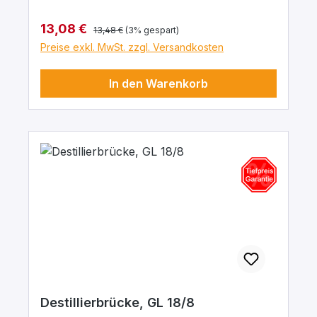
Regulärer Preis:
Verkaufspreis:
13,08 €
13,48 €
(3% gespart)
Preise exkl. MwSt. zzgl. Versandkosten
In den Warenkorb
Destillierbrücke, GL 18/8