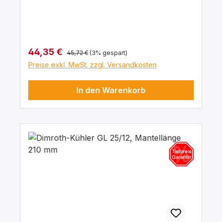
Regulärer Preis:
Verkaufspreis:
44,35 €
45,72 €
(3% gespart)
Preise exkl. MwSt. zzgl. Versandkosten
In den Warenkorb