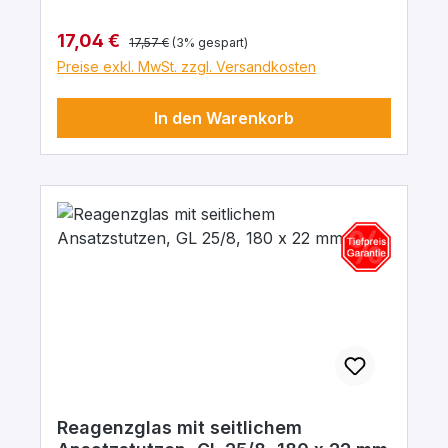
Regulärer Preis:
Verkaufspreis:
17,04 €
17,57 €
(3% gespart)
Preise exkl. MwSt. zzgl. Versandkosten
In den Warenkorb
Reagenzglas mit seitlichem