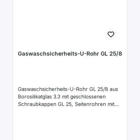
Gaswaschsicherheits-U-Rohr GL 25/8
Gaswaschsicherheits-U-Rohr GL 25/8 aus
Borosilikatglas 3.3 mit geschlossenen
Schraubkappen GL 25, Seitenrohren mit
Schlaucholiven, kugelförmiger Erweiterung
in einem Schenkel und horizontal
eingeschmolzener Glasfilterfritte.
Füllvolumen max. 25 ml. Höhe 150 mm. Das