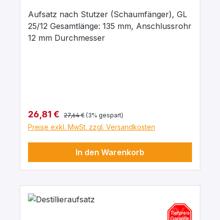
Aufsatz nach Stutzer (Schaumfänger), GL
25/12 Gesamtlänge: 135 mm, Anschlussrohr
12 mm Durchmesser
Regulärer Preis:
Verkaufspreis:
26,81 €
27,64 €
(3% gespart)
Preise exkl. MwSt. zzgl. Versandkosten
In den Warenkorb