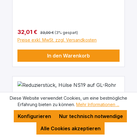
Oberer Anschluss: Schraubverbindung GL
25/12 Ventilhahn mit PTFE-Spindel Material:
Borosilikat
Regulärer Preis:
Verkaufspreis:
32,01 €
33,00 €
(3% gespart)
Preise exkl. MwSt. zzgl. Versandkosten
In den Warenkorb
Diese Website verwendet Cookies, um eine bestmögliche
Erfahrung bieten zu können.
Mehr Informationen ...
Konfigurieren
Nur technisch notwendige
Alle Cookies akzeptieren