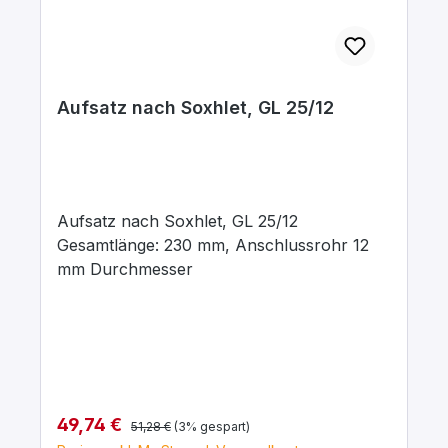
Aufsatz nach Soxhlet, GL 25/12
Aufsatz nach Soxhlet, GL 25/12
Gesamtlänge: 230 mm, Anschlussrohr 12
mm Durchmesser
Regulärer Preis:
Verkaufspreis:
49,74 €
51,28 €
(3% gespart)