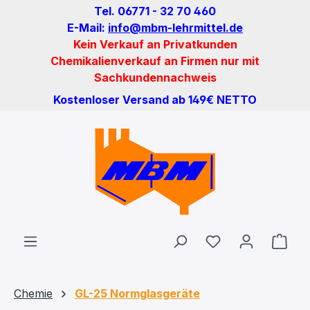
Tel. 06771 - 32 70 460
Zum Hauptinhalt springen
E-Mail:
info@mbm-lehrmittel.de
Kein Verkauf an Privatkunden
Chemikalienverkauf an Firmen nur mit
Sachkundennachweis
Kostenloser Versand ab 149€ NETTO
Du hast 0 Produ
Ware
Chemie
GL-25 Normglasgeräte