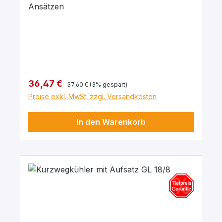
Ansätzen
Regulärer Preis:
Verkaufspreis:
36,47 €
37,60 €
(3% gespart)
Preise exkl. MwSt. zzgl. Versandkosten
In den Warenkorb