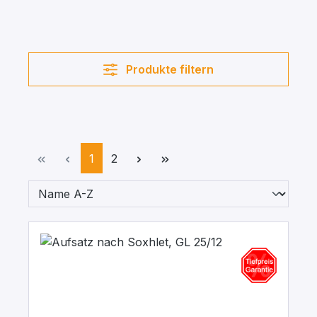
Produkte filtern
Seite
Seite
1
2