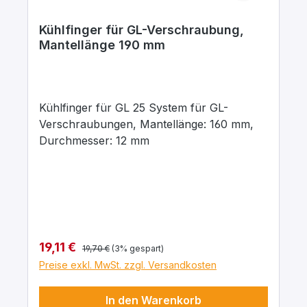
Kühlfinger für GL-Verschraubung,
Mantellänge 190 mm
Kühlfinger für GL 25 System für GL-
Verschraubungen, Mantellänge: 160 mm,
Durchmesser: 12 mm
Regulärer Preis:
Verkaufspreis:
19,11 €
19,70 €
(3% gespart)
Preise exkl. MwSt. zzgl. Versandkosten
In den Warenkorb