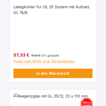
Liebigkühler für GL 25 System mit Aufsatz
GL 18/8
Regulärer Preis:
Verkaufspreis:
57,33 €
59,10 €
(3% gespart)
Preise exkl. MwSt. zzgl. Versandkosten
In den Warenkorb