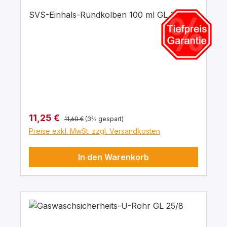
SVS-Einhals-Rundkolben 100 ml GL 25/12
Regulärer Preis:
Verkaufspreis:
11,25 €
11,60 €
(3% gespart)
Preise exkl. MwSt. zzgl. Versandkosten
In den Warenkorb