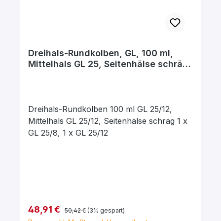
Dreihals-Rundkolben, GL, 100 ml,
Mittelhals GL 25, Seitenhälse schräg
1 x GL 25
Dreihals-Rundkolben 100 ml GL 25/12,
Mittelhals GL 25/12, Seitenhälse schräg 1 x
GL 25/8, 1 x GL 25/12
Regulärer Preis:
Verkaufspreis:
48,91 €
50,42 €
(3% gespart)