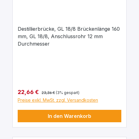
Destillierbrücke, GL 18/8 Brückenlänge 160
mm, GL 18/8, Anschlussrohr 12 mm
Durchmesser
Regulärer Preis:
Verkaufspreis:
22,66 €
23,36 €
(3% gespart)
Preise exkl. MwSt. zzgl. Versandkosten
In den Warenkorb