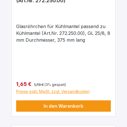
(Art.Nr. 272.250.00)
Glasröhrchen für Kühlmantel passend zu
Kühlmantel (Art.Nr. 272.250.00), GL 25/8, 8
mm Durchmesser, 375 mm lang
Regulärer Preis:
Verkaufspreis:
1,65 €
1,70 €
(3% gespart)
Preise exkl. MwSt. zzgl. Versandkosten
In den Warenkorb