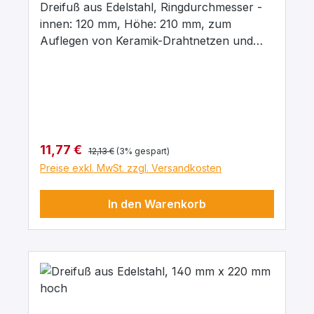
Dreifuß aus Edelstahl, Ringdurchmesser -
innen: 120 mm, Höhe: 210 mm, zum
Auflegen von Keramik-Drahtnetzen und
Tondreiecken und zur Verwendung mit
Brennern.
Regulärer Preis:
Verkaufspreis:
11,77 €
12,13 €
(3% gespart)
Preise exkl. MwSt. zzgl. Versandkosten
In den Warenkorb