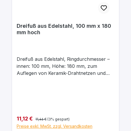
Dreifuß aus Edelstahl, 100 mm x 180
mm hoch
Dreifuß aus Edelstahl, Ringdurchmesser –
innen: 100 mm, Höhe: 180 mm, zum
Auflegen von Keramik-Drahtnetzen und
Tondreiecken und zur Verwendung mit
Brennern.
Regulärer Preis:
Verkaufspreis:
11,12 €
11,46 €
(3% gespart)
Preise exkl. MwSt. zzgl. Versandkosten