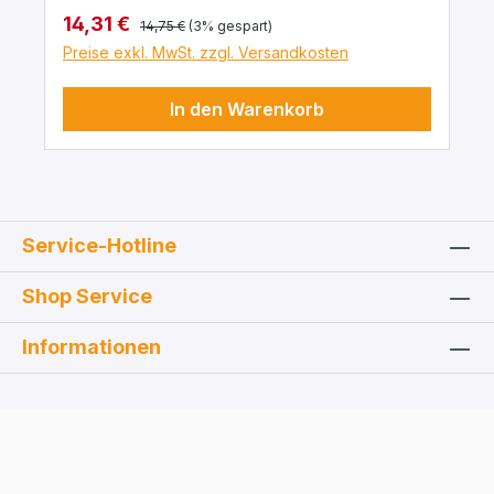
Regulärer Preis:
Verkaufspreis:
14,31 €
14,75 €
(3% gespart)
Preise exkl. MwSt. zzgl. Versandkosten
In den Warenkorb
Service-Hotline
Shop Service
Informationen