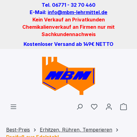
Tel. 06771 - 32 70 460
Zum Hauptinhalt springen
E-Mail:
info@mbm-lehrmittel.de
Kein Verkauf an Privatkunden
Chemikalienverkauf an Firmen nur mit
Sachkundennachweis
Kostenloser Versand ab 149€ NETTO
Du hast 0 Produ
Ware
Best-Preis
Erhitzen, Rühren, Temperieren