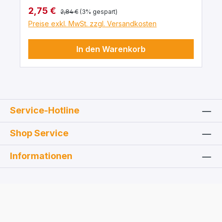
Regulärer Preis:
Verkaufspreis:
2,75 €
2,84 €
(3% gespart)
Preise exkl. MwSt. zzgl. Versandkosten
In den Warenkorb
Service-Hotline
Shop Service
Informationen