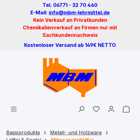
Tel. 06771 - 32 70 460
Zum Hauptinhalt springen
E-Mail:
info@mbm-lehrmittel.de
Kein Verkauf an Privatkunden
Chemikalienverkauf an Firmen nur mit
Sachkundennachweis
Kostenloser Versand ab 149€ NETTO
Du hast 0 Produ
Ware
Basisprodukte
Metall- und Holzware