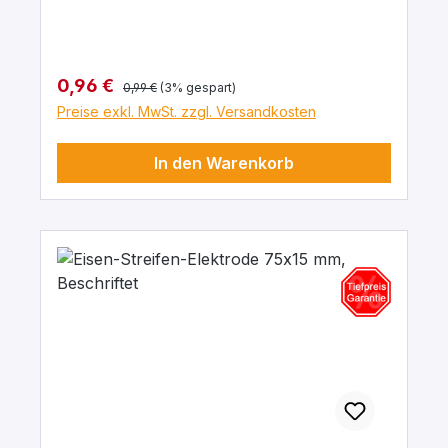
Regulärer Preis:
Verkaufspreis:
0,96 €
0,99 €
(3% gespart)
Preise exkl. MwSt. zzgl. Versandkosten
In den Warenkorb