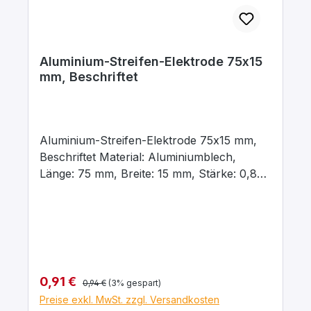
Aluminium-Streifen-Elektrode 75x15
mm, Beschriftet
Aluminium-Streifen-Elektrode 75x15 mm,
Beschriftet Material: Aluminiumblech,
Länge: 75 mm, Breite: 15 mm, Stärke: 0,8
mm, Beschriftet mit dem chemischen
Kurzzeichen für das jeweilige Material
Regulärer Preis:
Verkaufspreis:
0,91 €
0,94 €
(3% gespart)
Preise exkl. MwSt. zzgl. Versandkosten