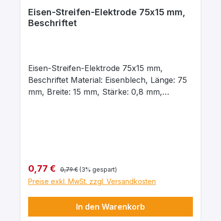
Eisen-Streifen-Elektrode 75x15 mm,
Beschriftet
Eisen-Streifen-Elektrode 75x15 mm,
Beschriftet Material: Eisenblech, Länge: 75
mm, Breite: 15 mm, Stärke: 0,8 mm,
Beschriftet mit dem chemischen
Kurzzeichen für das jeweilige Material
Regulärer Preis:
Verkaufspreis:
0,77 €
0,79 €
(3% gespart)
Preise exkl. MwSt. zzgl. Versandkosten
In den Warenkorb