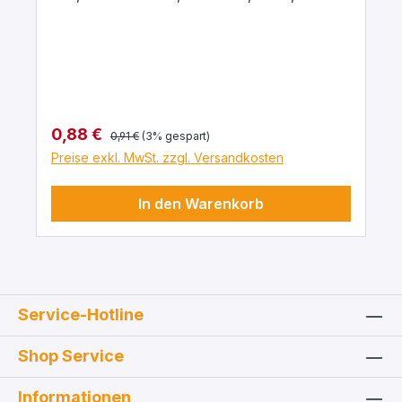
Beschriftet mit dem chemischen
Kurzzeichen für das jeweilige Material
Regulärer Preis:
Verkaufspreis:
0,88 €
0,91 €
(3% gespart)
Preise exkl. MwSt. zzgl. Versandkosten
In den Warenkorb
Service-Hotline
Shop Service
Informationen