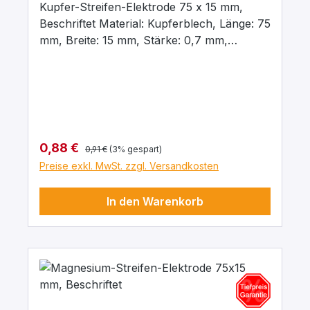
Kupfer-Streifen-Elektrode 75 x 15 mm,
Beschriftet Material: Kupferblech, Länge: 75
mm, Breite: 15 mm, Stärke: 0,7 mm,
Beschriftet mit dem chemischen
Kurzzeichen für das jeweilige Material
Regulärer Preis:
Verkaufspreis:
0,88 €
0,91 €
(3% gespart)
Preise exkl. MwSt. zzgl. Versandkosten
In den Warenkorb