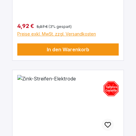
Regulärer Preis:
Verkaufspreis:
4,92 €
5,07 €
(3% gespart)
Preise exkl. MwSt. zzgl. Versandkosten
In den Warenkorb