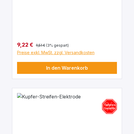
Regulärer Preis:
Verkaufspreis:
9,22 €
9,51 €
(3% gespart)
Preise exkl. MwSt. zzgl. Versandkosten
In den Warenkorb