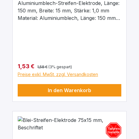
Aluminiumblech-Streifen-Elektrode, Länge:
150 mm, Breite: 15 mm, Stärke: 1,0 mm
Material: Aluminiumblech, Länge: 150 mm,
Breite: 15 mm, Stärke: 1,0 mm, Beschriftet
mit dem chemischen Kurzzeichen für das
jeweilige Material
Regulärer Preis:
Verkaufspreis:
1,53 €
1,58 €
(3% gespart)
Preise exkl. MwSt. zzgl. Versandkosten
In den Warenkorb