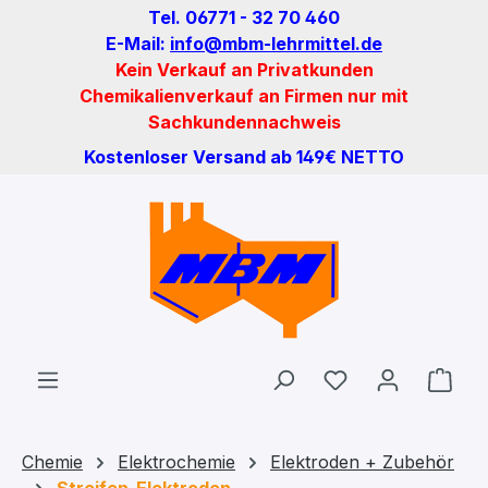
Tel. 06771 - 32 70 460
Zum Hauptinhalt springen
E-Mail:
info@mbm-lehrmittel.de
Kein Verkauf an Privatkunden
Chemikalienverkauf an Firmen nur mit
Sachkundennachweis
Kostenloser Versand ab 149€ NETTO
Du hast 0 Produ
Ware
Chemie
Elektrochemie
Elektroden + Zubehör