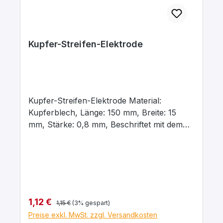
Kupfer-Streifen-Elektrode
Kupfer-Streifen-Elektrode Material:
Kupferblech, Länge: 150 mm, Breite: 15
mm, Stärke: 0,8 mm, Beschriftet mit dem
chemischen Kurzzeichen für das jeweilige
Material
Regulärer Preis:
Verkaufspreis:
1,12 €
1,15 €
(3% gespart)
Preise exkl. MwSt. zzgl. Versandkosten