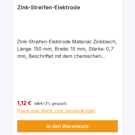
Zink-Streifen-Elektrode
Zink-Streifen-Elektrode Material: Zinkblech,
Länge: 150 mm, Breite: 15 mm, Stärke: 0,7
mm, Beschriftet mit dem chemischen
Kurzzeichen für das jeweilige Material
Regulärer Preis:
Verkaufspreis:
1,12 €
1,15 €
(3% gespart)
Preise exkl. MwSt. zzgl. Versandkosten
In den Warenkorb