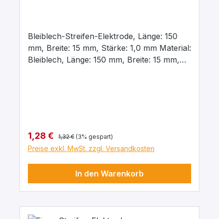
mm
Bleiblech-Streifen-Elektrode, Länge: 150
mm, Breite: 15 mm, Stärke: 1,0 mm Material:
Bleiblech, Länge: 150 mm, Breite: 15 mm,
Stärke: 1,0 mm, Beschriftet mit dem
chemischen Kurzzeichen für das jeweilige
Material
Regulärer Preis:
Verkaufspreis:
1,28 €
1,32 €
(3% gespart)
Preise exkl. MwSt. zzgl. Versandkosten
In den Warenkorb