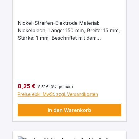
Nickel-Streifen-Elektrode Material:
Nickelblech, Länge: 150 mm, Breite: 15 mm,
Stärke: 1 mm, Beschriftet mit dem
chemischen Kurzzeichen für das jeweilige
Material
Regulärer Preis:
Verkaufspreis:
8,25 €
8,51 €
(3% gespart)
Preise exkl. MwSt. zzgl. Versandkosten
In den Warenkorb