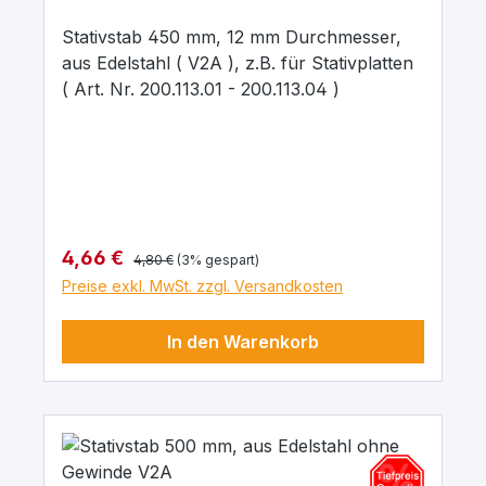
Stativstab 450 mm, 12 mm Durchmesser,
aus Edelstahl ( V2A ), z.B. für Stativplatten
( Art. Nr. 200.113.01 - 200.113.04 )
Regulärer Preis:
Verkaufspreis:
4,66 €
4,80 €
(3% gespart)
Preise exkl. MwSt. zzgl. Versandkosten
In den Warenkorb