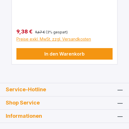
Regulärer Preis:
Verkaufspreis:
9,38 €
9,67 €
(3% gespart)
Preise exkl. MwSt. zzgl. Versandkosten
In den Warenkorb
Service-Hotline
Shop Service
Informationen