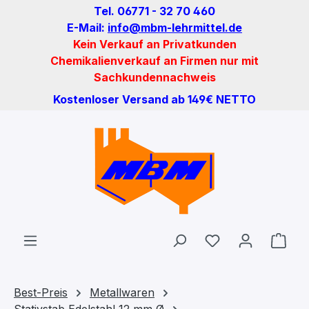
Tel. 06771 - 32 70 460
Zum Hauptinhalt springen
E-Mail:
info@mbm-lehrmittel.de
Kein Verkauf an Privatkunden
Chemikalienverkauf an Firmen nur mit
Sachkundennachweis
Kostenloser Versand ab 149€ NETTO
Du hast 0 Produ
Ware
Best-Preis
Metallwaren