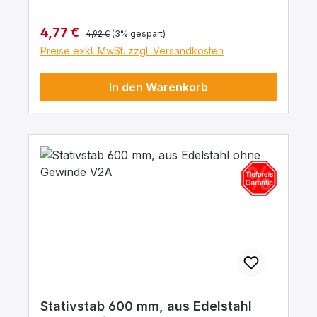
Regulärer Preis:
Verkaufspreis:
4,77 €
4,92 €
(3% gespart)
Preise exkl. MwSt. zzgl. Versandkosten
In den Warenkorb
Stativstab 600 mm, aus Edelstahl