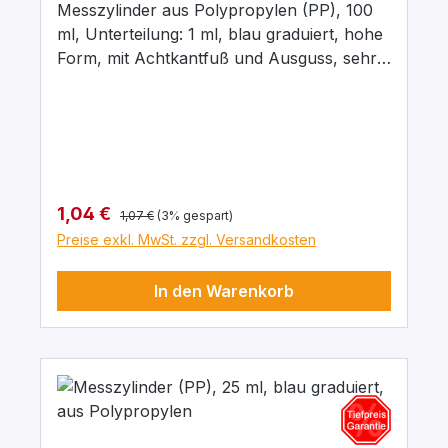
Messzylinder aus Polypropylen (PP), 100
ml, Unterteilung: 1 ml, blau graduiert, hohe
Form, mit Achtkantfuß und Ausguss, sehr
gut durchscheinend, zum Abmessen von
Flüssigkeiten. Justiert auf „In“. Toleranzen
der Klasse B entsprechend DIN 12681 / ISO
6706. Thermische Belastungen bis 60 °C
bewirken keine bleibende Überschreitung
der Toleranzgrenze.
Regulärer Preis:
Verkaufspreis:
1,04 €
1,07 €
(3% gespart)
Preise exkl. MwSt. zzgl. Versandkosten
In den Warenkorb