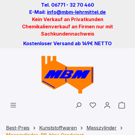
Tel. 06771 - 32 70 460
Zum Hauptinhalt springen
E-Mail:
info@mbm-lehrmittel.de
Kein Verkauf an Privatkunden
Chemikalienverkauf an Firmen nur mit
Sachkundennachweis
Kostenloser Versand ab 149€ NETTO
Du hast 0 Produ
Ware
Best-Preis
Kunststoffwaren
Messzylinder