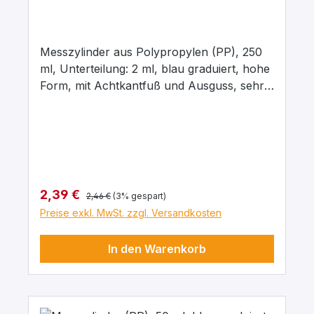
Messzylinder aus Polypropylen (PP), 250
ml, Unterteilung: 2 ml, blau graduiert, hohe
Form, mit Achtkantfuß und Ausguss, sehr
gut durchscheinend, zum Abmessen von
Flüssigkeiten. Justiert auf „In“. Toleranzen
der Klasse B entsprechend DIN 12681 / ISO
6706. Thermische Belastungen bis 60 °C
bewirken keine bleibende Überschreitung
der Toleranzgrenze.
Regulärer Preis:
Verkaufspreis:
2,39 €
2,46 €
(3% gespart)
Preise exkl. MwSt. zzgl. Versandkosten
In den Warenkorb