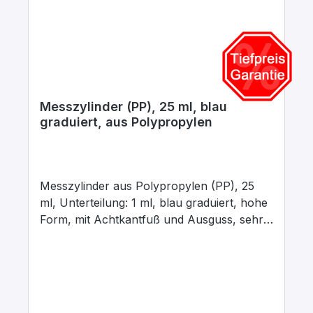
Messzylinder (PP), 25 ml, blau
graduiert, aus Polypropylen
Messzylinder aus Polypropylen (PP), 25
ml, Unterteilung: 1 ml, blau graduiert, hohe
Form, mit Achtkantfuß und Ausguss, sehr
gut durchscheinend, zum Abmessen von
Flüssigkeiten. Justiert auf „In“. Toleranzen
der Klasse B entsprechend DIN 12681 / ISO
6706. Thermische Belastungen bis 60 °C
bewirken keine bleibende Überschreitung