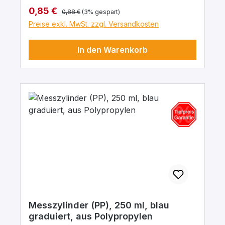
der Toleranzgrenze.
Regulärer Preis:
Verkaufspreis:
0,85 €
0,88 €
(3% gespart)
Preise exkl. MwSt. zzgl. Versandkosten
In den Warenkorb
Messzylinder (PP), 250 ml, blau
graduiert, aus Polypropylen