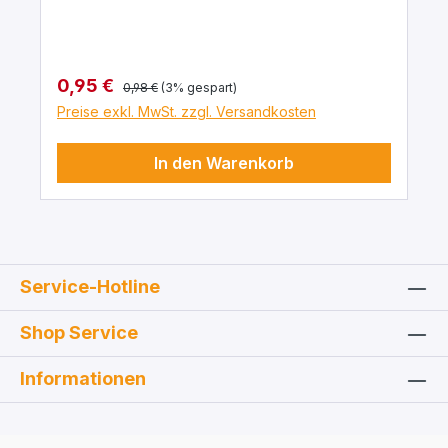
der Klasse B entsprechend DIN 12681 / ISO
6706. Thermische Belastungen bis 60 °C
bewirken keine bleibende Überschreitung
der Toleranzgrenze.
Regulärer Preis:
Verkaufspreis:
0,95 €
0,98 €
(3% gespart)
Preise exkl. MwSt. zzgl. Versandkosten
In den Warenkorb
Service-Hotline
Shop Service
Informationen