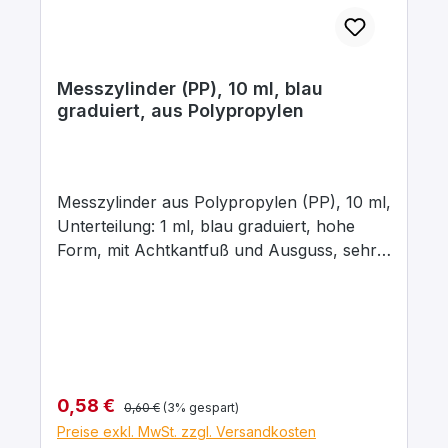
Messzylinder (PP), 10 ml, blau
graduiert, aus Polypropylen
Messzylinder aus Polypropylen (PP), 10 ml,
Unterteilung: 1 ml, blau graduiert, hohe
Form, mit Achtkantfuß und Ausguss, sehr
gut durchscheinend, zum Abmessen von
Flüssigkeiten. Justiert auf „In“. Toleranzen
der Klasse B entsprechend DIN 12681 / ISO
6706. Thermische Belastungen bis 60 °C
bewirken keine bleibende Überschreitung
der Toleranzgrenze.
Regulärer Preis:
Verkaufspreis:
0,58 €
0,60 €
(3% gespart)
Preise exkl. MwSt. zzgl. Versandkosten